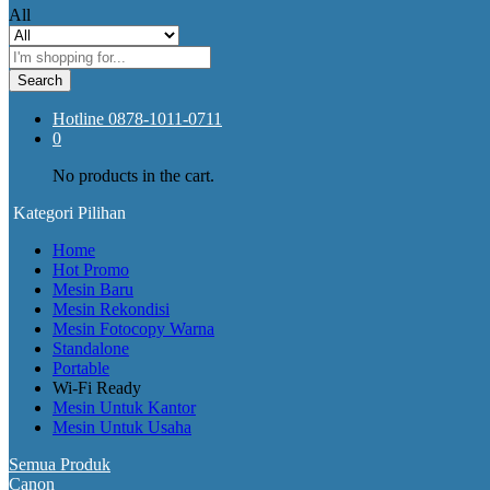
All
Search
Hotline
0878-1011-0711
0
No products in the cart.
Kategori Pilihan
Home
Hot Promo
Mesin Baru
Mesin Rekondisi
Mesin Fotocopy Warna
Standalone
Portable
Wi-Fi Ready
Mesin Untuk Kantor
Mesin Untuk Usaha
Semua Produk
Canon