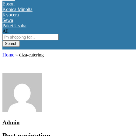
Epson
Konica Minolta
Kyocera
Sewa
Paket Usaha
All
Search
Home
»
diza-catering
Admin
Post navigation