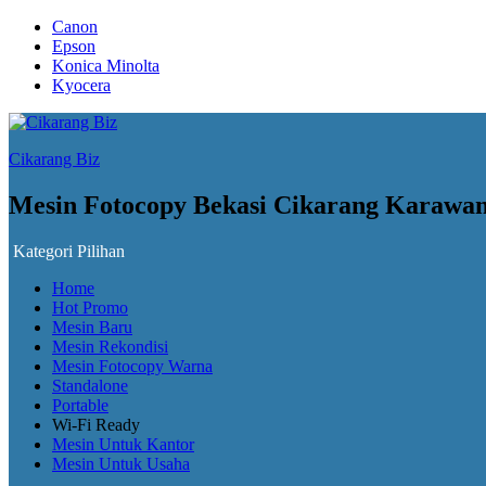
Canon
Epson
Konica Minolta
Kyocera
Cikarang Biz
Mesin Fotocopy Bekasi Cikarang Karawa
Kategori Pilihan
Home
Hot Promo
Mesin Baru
Mesin Rekondisi
Mesin Fotocopy Warna
Standalone
Portable
Wi-Fi Ready
Mesin Untuk Kantor
Mesin Untuk Usaha