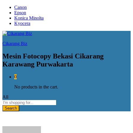
Canon
Epson
Konica Minolta
Kyocera
Cikarang Biz
Mesin Fotocopy Bekasi Cikarang
Karawang Purwakarta
0
No products in the cart.
All
Search