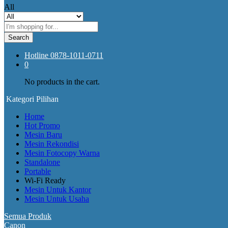
All
Search
Hotline
0878-1011-0711
0
No products in the cart.
Kategori Pilihan
Home
Hot Promo
Mesin Baru
Mesin Rekondisi
Mesin Fotocopy Warna
Standalone
Portable
Wi-Fi Ready
Mesin Untuk Kantor
Mesin Untuk Usaha
Semua Produk
Canon