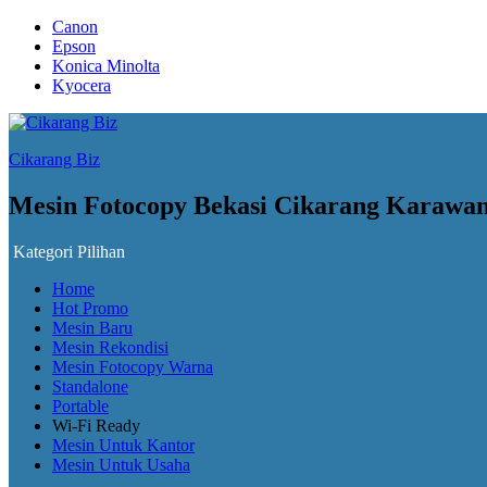
Canon
Epson
Konica Minolta
Kyocera
Cikarang Biz
Mesin Fotocopy Bekasi Cikarang Karawa
Kategori Pilihan
Home
Hot Promo
Mesin Baru
Mesin Rekondisi
Mesin Fotocopy Warna
Standalone
Portable
Wi-Fi Ready
Mesin Untuk Kantor
Mesin Untuk Usaha