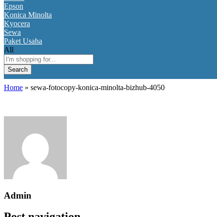
Epson
Konica Minolta
Kyocera
Sewa
Paket Usaha
All
Search
Home
»
sewa-fotocopy-konica-minolta-bizhub-4050
Admin
Post navigation