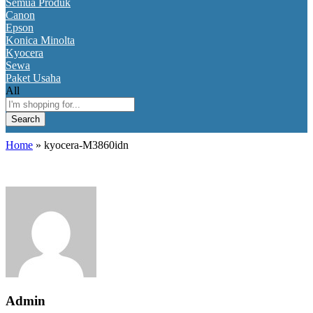
Semua Produk
Canon
Epson
Konica Minolta
Kyocera
Sewa
Paket Usaha
All
Search
Home
»
kyocera-M3860idn
Admin