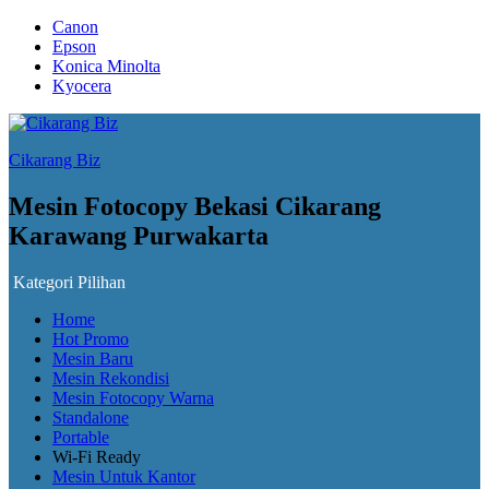
Canon
Epson
Konica Minolta
Kyocera
Cikarang Biz
Mesin Fotocopy Bekasi Cikarang
Karawang Purwakarta
Kategori Pilihan
Home
Hot Promo
Mesin Baru
Mesin Rekondisi
Mesin Fotocopy Warna
Standalone
Portable
Wi-Fi Ready
Mesin Untuk Kantor