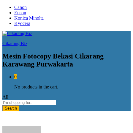
Canon
Epson
Konica Minolta
Kyocera
Cikarang Biz
Mesin Fotocopy Bekasi Cikarang
Karawang Purwakarta
0
No products in the cart.
All
Search