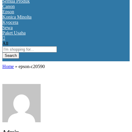
Semua Produk
Canon
Epson
Konica Minolta
Kyocera
Sewa
Paket Usaha
All
Search
Home
»
epson-c20590