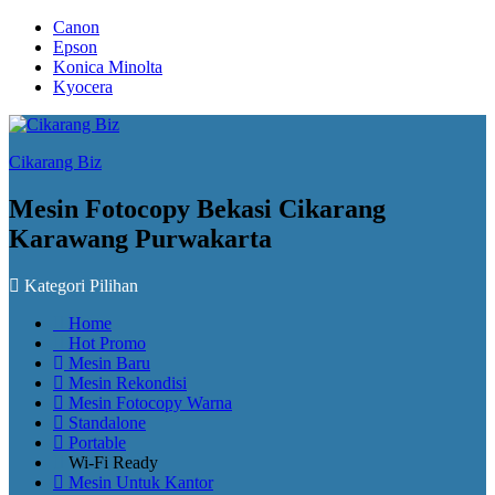
Canon
Epson
Konica Minolta
Kyocera
Cikarang Biz
Mesin Fotocopy Bekasi Cikarang
Karawang Purwakarta
Kategori Pilihan
Home
Hot Promo
Mesin Baru
Mesin Rekondisi
Mesin Fotocopy Warna
Standalone
Portable
Wi-Fi Ready
Mesin Untuk Kantor