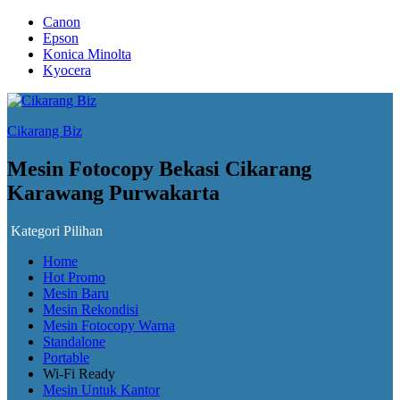
Canon
Epson
Konica Minolta
Kyocera
Cikarang Biz
Mesin Fotocopy Bekasi Cikarang
Karawang Purwakarta
Kategori Pilihan
Home
Hot Promo
Mesin Baru
Mesin Rekondisi
Mesin Fotocopy Warna
Standalone
Portable
Wi-Fi Ready
Mesin Untuk Kantor