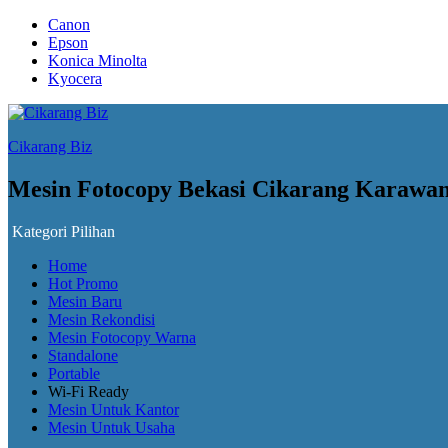
Canon
Epson
Konica Minolta
Kyocera
Cikarang Biz
Mesin Fotocopy Bekasi Cikarang Karawa
Kategori Pilihan
Home
Hot Promo
Mesin Baru
Mesin Rekondisi
Mesin Fotocopy Warna
Standalone
Portable
Wi-Fi Ready
Mesin Untuk Kantor
Mesin Untuk Usaha