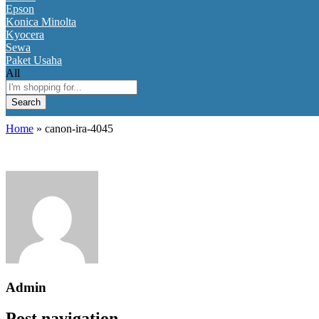
Epson
Konica Minolta
Kyocera
Sewa
Paket Usaha
All
Search
Home
»
canon-ira-4045
Admin
Post navigation