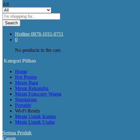
All
Search
Hotline
0878-1011-0711
0
No products in the cart.
Kategori Pilihan
Home
Hot Promo
Mesin Baru
Mesin Rekondisi
Mesin Fotocopy Warna
Standalone
Portable
Wi-Fi Ready
Mesin Untuk Kantor
Mesin Untuk Usaha
Semua Produk
Canon