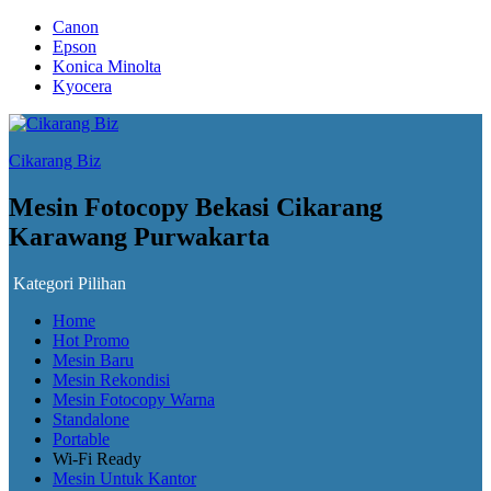
Canon
Epson
Konica Minolta
Kyocera
Cikarang Biz
Mesin Fotocopy Bekasi Cikarang
Karawang Purwakarta
Kategori Pilihan
Home
Hot Promo
Mesin Baru
Mesin Rekondisi
Mesin Fotocopy Warna
Standalone
Portable
Wi-Fi Ready
Mesin Untuk Kantor