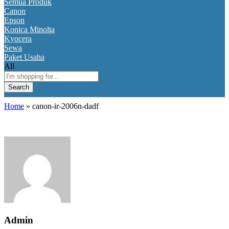
Semua Produk
Canon
Epson
Konica Minolta
Kyocera
Sewa
Paket Usaha
All
Search
Home
»
canon-ir-2006n-dadf
Admin