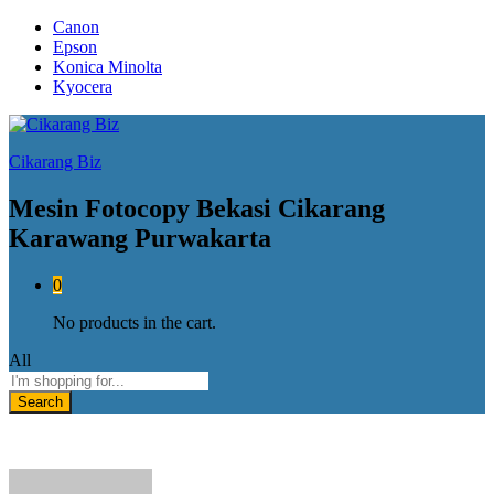
Canon
Epson
Konica Minolta
Kyocera
Cikarang Biz
Mesin Fotocopy Bekasi Cikarang
Karawang Purwakarta
0
No products in the cart.
All
Search