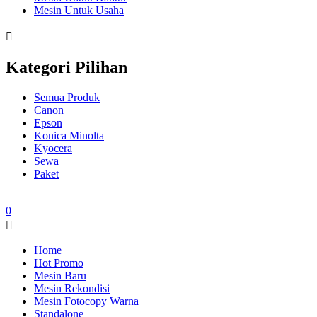
Mesin Untuk Usaha
Kategori Pilihan
Semua Produk
Canon
Epson
Konica Minolta
Kyocera
Sewa
Paket
0
Home
Hot Promo
Mesin Baru
Mesin Rekondisi
Mesin Fotocopy Warna
Standalone