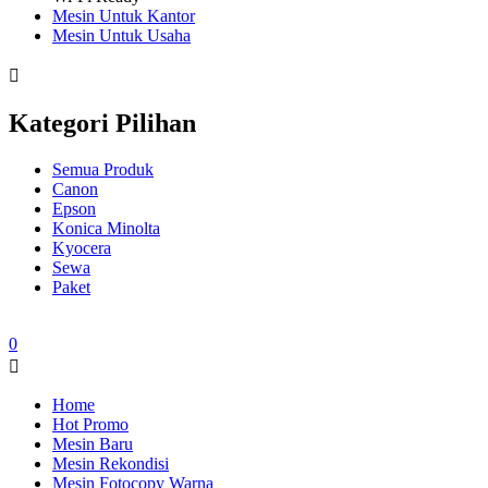
Mesin Untuk Kantor
Mesin Untuk Usaha
Kategori Pilihan
Semua Produk
Canon
Epson
Konica Minolta
Kyocera
Sewa
Paket
0
Home
Hot Promo
Mesin Baru
Mesin Rekondisi
Mesin Fotocopy Warna