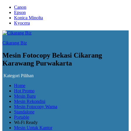
Canon
Epson
Konica Minolta
Kyocera
Cikarang Biz
Mesin Fotocopy Bekasi Cikarang
Karawang Purwakarta
Kategori Pilihan
Home
Hot Promo
Mesin Baru
Mesin Rekondisi
Mesin Fotocopy Warna
Standalone
Portable
Wi-Fi Ready
Mesin Untuk Kantor