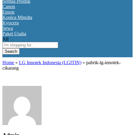
Semua Produk
Canon
Epson
Konica Minolta
Kyocera
Sewa
Paket Usaha
All
Search
Home
»
LG Innotek Indonesia (LGITIN)
»
pabrik-lg-innotek-
cikarang