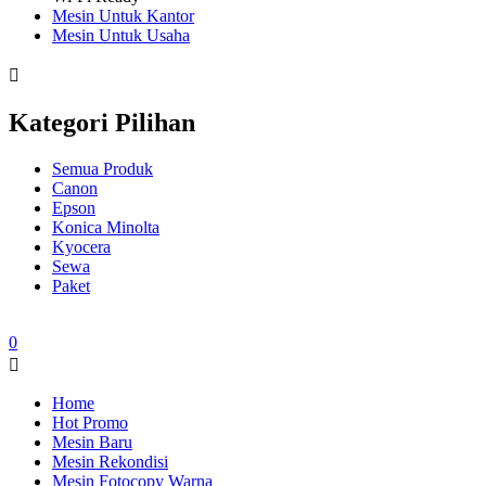
Mesin Untuk Kantor
Mesin Untuk Usaha
Kategori Pilihan
Semua Produk
Canon
Epson
Konica Minolta
Kyocera
Sewa
Paket
0
Home
Hot Promo
Mesin Baru
Mesin Rekondisi
Mesin Fotocopy Warna