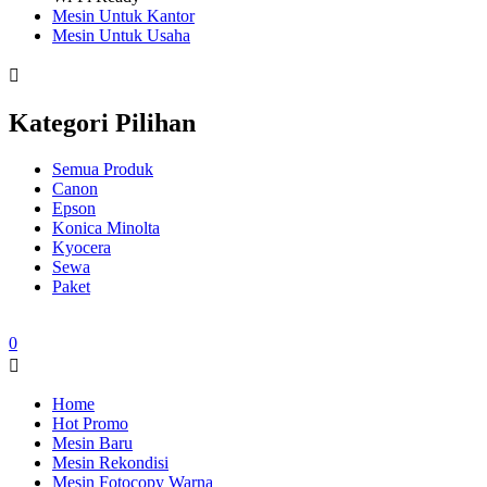
Mesin Untuk Kantor
Mesin Untuk Usaha
Kategori Pilihan
Semua Produk
Canon
Epson
Konica Minolta
Kyocera
Sewa
Paket
0
Home
Hot Promo
Mesin Baru
Mesin Rekondisi
Mesin Fotocopy Warna