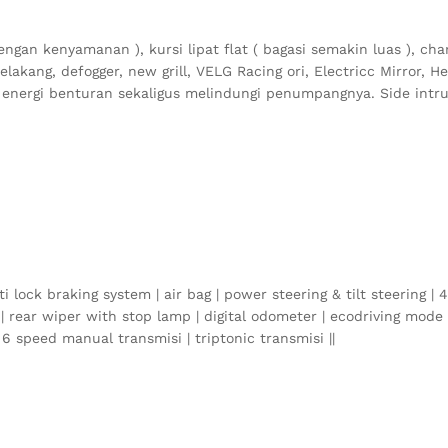
 dengan kenyamanan ), kursi lipat flat ( bagasi semakin luas ), ch
belakang, defogger, new grill, VELG Racing ori, Electricc Mirror, He
p energi benturan sekaligus melindungi penumpangnya. Side int
 lock braking system | air bag | power steering & tilt steering |
SE | rear wiper with stop lamp | digital odometer | ecodriving mo
6 speed manual transmisi | triptonic transmisi ||