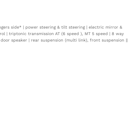
ers side* | power steering & tilt steering | electric mirror &
rol | triptonic transmission AT (6 speed ), MT 5 speed | 8 way
oor speaker | rear suspension (multi link), front suspension ||