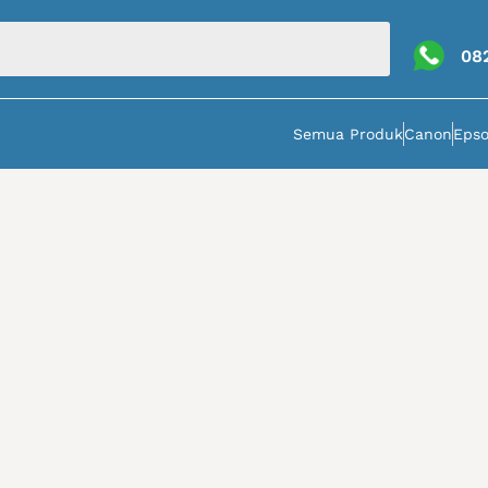
08
Semua Produk
Canon
Eps
a dan aksesories