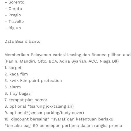
– Sorento
– Cerato
– Pregio
– Travello
– Big up
Data Bisa dibantu
Memberikan Pelayanan Variasi leasing dan finance pilihan and
(Panin, Mandiri, Otto, BCA, Adira Syariah, ACC, Niaga Dll)
1. karpet
2. kaca film
3. kwik klin paint protection
5. alarm
6. tray bagasi
7. tempat plat nomor
8. optional *(sarung jok/talang air)
9. optional*(sensor parking/body cover)
10. discount bersaing* *syarat dan ketentuan berlaku
*berlaku bagi 50 penelepon pertama dalam rangka promo