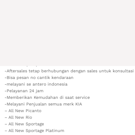
– Bisa Trade in dengan kendaraan lama pelanggan
– Dp Dapat di sesuaikan dengan alokasi dana pelanggan
– Rate % bunga dan assuransi bisa di pilih ( pasti lebih hemat
– Bisa Trade in dengan kendaraan lama pelanggan
-Garansi mesin 5 tahun
– Asuransi All Risk
-tersedia tenor 5 tahun dan 6 tahun
-Pelayanan test Drive tanpa dipungut biaya tambahan
-khusus Test drive dan langsung registrasi mendapatkan tamb
-Garansi Sparepart 1 tahun
-Aftersales tetap berhubungan dengan sales untuk konsultas
-Bisa pesan no cantik kendaraan
-melayani se antero indonesia
-Pelayanan 24 jam
-Memberikan Kemudahan di saat service
-Melayani Penjualan semua merk KIA
– All New Picanto
– All New Rio
– All New Sportage
– All New Sportage Platinum