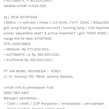
• AUTOMATIC = 183.500.000,-
WARNA HITAM +1.000.000
ALL NEW SPORTAGE
1.998cc | 4 sylinder | theta II 2.0 DUAL CVVT. DOHC | 166ps/620
gull wing folding outside mirrors* | turning lamp | LED daytime
power adjustable seat* & active headrest* | grill TIGER NOSE |
Harga KIA All New SPORTAGE
OTR JADETABEK
• MANUAL Rp 270.500.000,-
• AUTOMATIC LX Rp 284.500.000,-
• PLATINUM Rp 355.000.000,-
PT. KIA MOBIL INDONESIA – TEBET
Jl. Dr. Saharjo 315, Tebet Jakarta Selatan,
Untuk info & pemesanan hub:
0882 1163 0801
Melayani pembelian :
– Cash / credit / COP Karyawan / wiraswasta / perusahaan.
– Tukar tambah dengan segala merk.