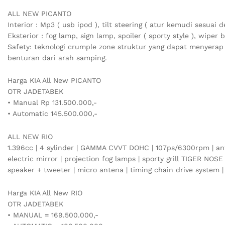
ALL NEW PICANTO
Interior : Mp3 ( usb ipod ), tilt steering ( atur kemudi sesuai
Eksterior : fog lamp, sign lamp, spoiler ( sporty style ), wiper 
Safety: teknologi crumple zone struktur yang dapat menyera
benturan dari arah samping.
Harga KIA All New PICANTO
OTR JADETABEK
• Manual Rp 131.500.000,-
• Automatic 145.500.000,-
ALL NEW RIO
1.396cc | 4 sylinder | GAMMA CVVT DOHC | 107ps/6300rpm | anti
electric mirror | projection fog lamps | sporty grill TIGER NO
speaker + tweeter | micro antena | timing chain drive system | 
Harga KIA All New RIO
OTR JADETABEK
• MANUAL = 169.500.000,-