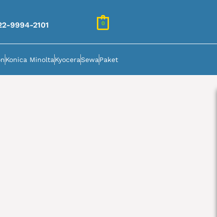
0
22-9994-2101
on
Konica Minolta
Kyocera
Sewa
Paket