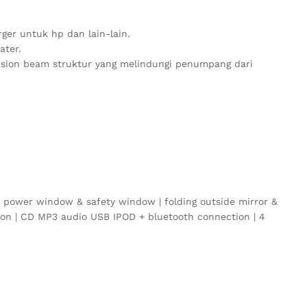
arger untuk hp dan lain-lain.
ater.
rusion beam struktur yang melindungi penumpang dari
 4 power window & safety window | folding outside mirror &
de on | CD MP3 audio USB IPOD + bluetooth connection | 4