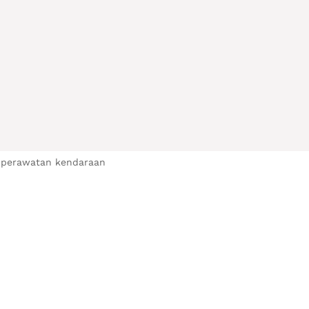
 )
ahan bonus aksesoris pilihan
i perawatan kendaraan