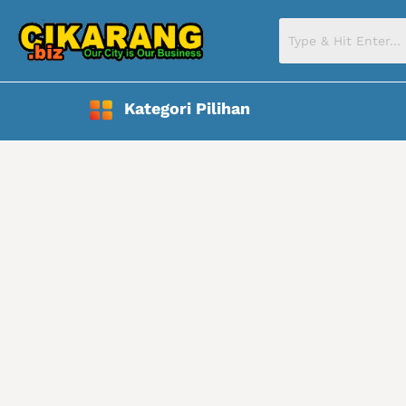
Kategori Pilihan
KIA Mobil Indonesia – ATPM Tebet
March 11, 2019
/
by
Admin
PT. KIA MOBIL INDONESIA – ATPM TEBET
Melayani Penjualan WILAYAH :
JAKARTA, TANGGERANG, BEKASI,DEPOK dan sekitarnya
(Luar Pulau Juga Bisa)
Pelayanan kami meliputi :
– DP mulai dari M/T full aksesories, 33 juta bonus/ A/T 36 jut
– Tersedia angsuran 2,1 jt / suka – suka, angsuran 2,8 juta