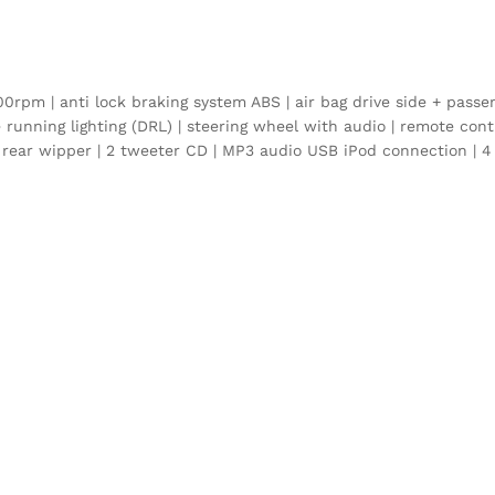
0rpm | anti lock braking system ABS | air bag drive side + passeng
 running lighting (DRL) | steering wheel with audio | remote cont
 rear wipper | 2 tweeter CD | MP3 audio USB iPod connection | 4 d