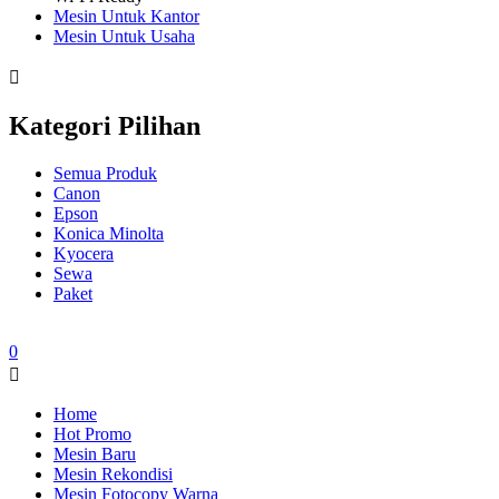
Mesin Untuk Kantor
Mesin Untuk Usaha
Kategori Pilihan
Semua Produk
Canon
Epson
Konica Minolta
Kyocera
Sewa
Paket
0
Home
Hot Promo
Mesin Baru
Mesin Rekondisi
Mesin Fotocopy Warna