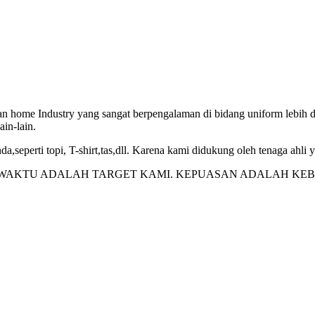
stry yang sangat berpengalaman di bidang uniform lebih dari 1
ain-lain.
,seperti topi, T-shirt,tas,dll. Karena kami didukung oleh tenaga ahli 
 WAKTU ADALAH TARGET KAMI. KEPUASAN ADALAH K