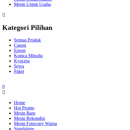
Mesin Untuk Usaha
Kategori Pilihan
Semua Produk
Canon
Epson
Konica Minolta
Kyocera
Sewa
Paket
0
Home
Hot Promo
Mesin Baru
Mesin Rekondisi
Mesin Fotocopy Warna
Standalone