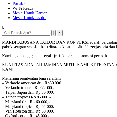
Portable
Wi-Fi Ready
Mesin Untuk Kantor
Mesin Untuk Usaha
MARDHABUSANA TAILOR DAN KONVEKSI adalah perusahaan home Indu
pabrik,seragan sekolah,baju dinas,pakaian muslim,blezer,jas pria dan l
Kami juga mengarjakan segala jenis keperluan promosi perusahaan anda
KUALITAS ADALAH JAMINAN MUTU KAMI. KETEPATAN
KAMI
Menerima pembuatan baju seragam
– Verlando american drill Rp60.000
– Verlando tropical Rp 65.000,-
– Taipan Japan drill Rp 80.000,-
– Taipan tropical Rp 85.000,-
– Maryland drill Rp 60.000,-
– Maryland tropical Rp 65.000,-
– Van Houston drill Rp 50.000,-
– Oxford cotton Rp 45.000,-