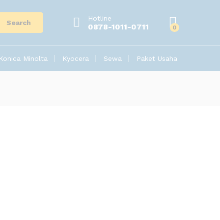
Hotline
Search
0878-1011-0711
0
Konica Minolta
Kyocera
Sewa
Paket Usaha