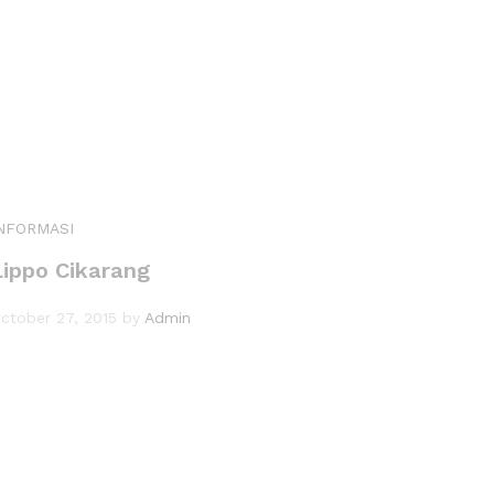
NFORMASI
Lippo Cikarang
ctober 27, 2015
by
Admin