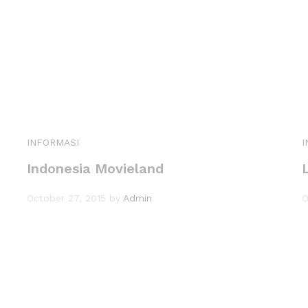
INFORMASI
I
Indonesia Movieland
October 27, 2015
by
Admin
O