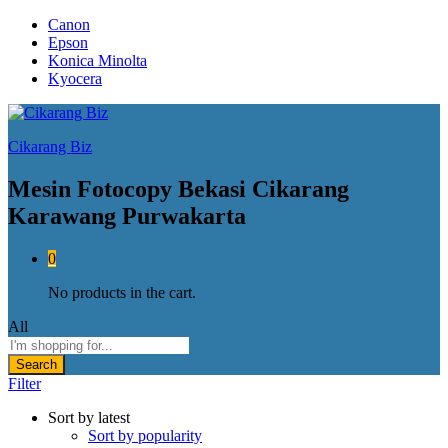
Canon
Epson
Konica Minolta
Kyocera
Cikarang Biz
Mesin Fotocopy Bekasi Cikarang
Karawang Purwakarta
0
No products in the cart.
All
Search
Filter
Sort by latest
Sort by popularity