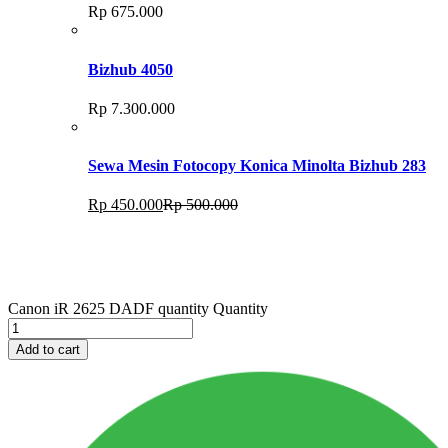
Rp
675.000
Bizhub 4050
Rp
7.300.000
Sewa Mesin Fotocopy Konica Minolta Bizhub 283
Rp
450.000
Rp
500.000
Canon iR 2625 DADF quantity
Quantity
Add to cart