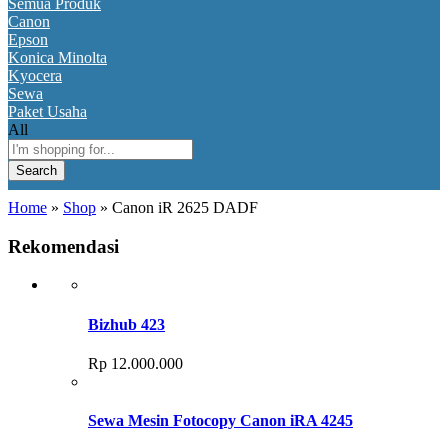
Semua Produk
Canon
Epson
Konica Minolta
Kyocera
Sewa
Paket Usaha
All
Search
Home
»
Shop
»
Canon iR 2625 DADF
Rekomendasi
Bizhub 423
Rp
12.000.000
Sewa Mesin Fotocopy Canon iRA 4245