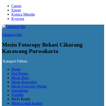
Canon
Epson
Konica Minolta
Kyocera
Cikarang Biz
Mesin Fotocopy Bekasi Cikarang
Karawang Purwakarta
Kategori Pilihan
Home
Hot Promo
Mesin Baru
Mesin Rekondisi
Mesin Fotocopy Warna
Standalone
Portable
Wi-Fi Ready
Mesin Untuk Kantor