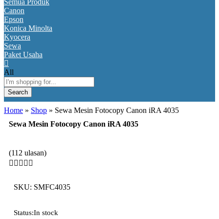
Semua Produk
Canon
Epson
Konica Minolta
Kyocera
Sewa
Paket Usaha
All
Search
Home
»
Shop
»
Sewa Mesin Fotocopy Canon iRA 4035
Sewa Mesin Fotocopy Canon iRA 4035
(112 ulasan)





SKU:
SMFC4035
Status:
In stock