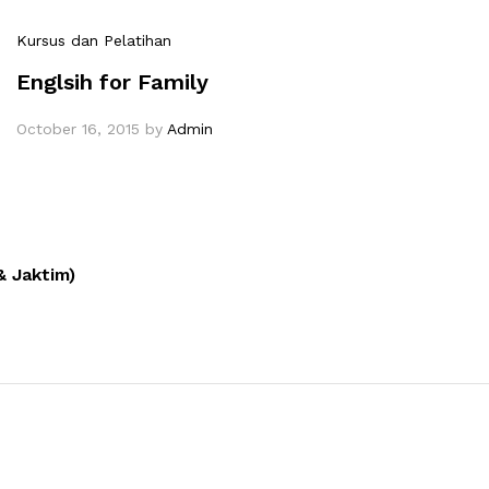
Kursus dan Pelatihan
Englsih for Family
October 16, 2015
by
Admin
& Jaktim)