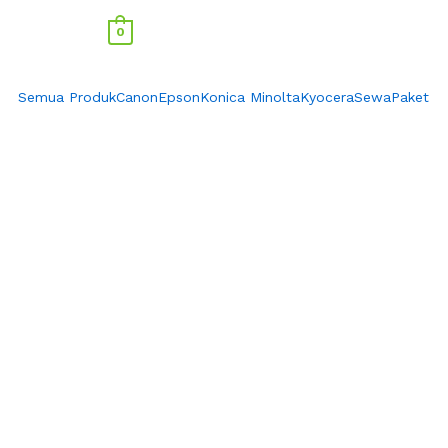
0
Semua Produk
Canon
Epson
Konica Minolta
Kyocera
Sewa
Paket