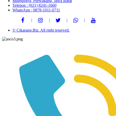
Munjuljaya, Purwakarta, Jawa Barat
Telepon : (021) 8241-1660
WhatsApp : 0878-1011-0711
© Cikarang.Biz. All right reserved.