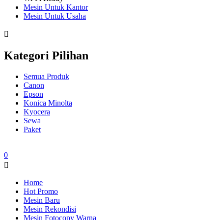
Mesin Untuk Kantor
Mesin Untuk Usaha
Kategori Pilihan
Semua Produk
Canon
Epson
Konica Minolta
Kyocera
Sewa
Paket
0
Home
Hot Promo
Mesin Baru
Mesin Rekondisi
Mesin Fotocopy Warna