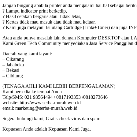
Jangan bingung apabila printer anda mengalami hal-hal sebagai beriku
? Lampu indicator print berkedip,
? Hasil cetakan bergaris atau Tidak Jelas,
? Kertas tidak mau masuk atau tidak mau keluar,
? Kami juga melayani Isi ulang Cartridge (Tinta+Toner) dan juga 
Atau anda punya masalah lain dengan Komputer DESKTOP atau
Kami Green Tech Community menyediakan Jasa Service Panggilan 
Daerah yang kami layani:
– Cikarang
– Jababeka
– Bekasi
– Cibitung
(TENAGA AHLI KAMI LEBIH BERPENGALAMAN)
Kami bersedia ke tempat Anda
Telp/SMS: 021 93564494 / 0817193353 /0818273646
website: http://www.serba-murah.web.id
email: marketing@serba-murah.web.id
Segera hubungi kami, Gratis check virus dan spam
Kepuasan Anda adalah Kepuasan Kami Juga,