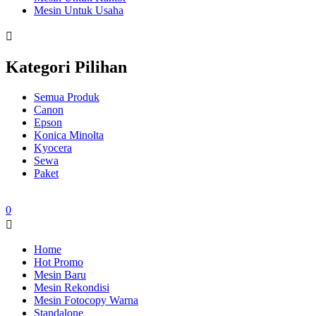
Mesin Untuk Usaha
Kategori Pilihan
Semua Produk
Canon
Epson
Konica Minolta
Kyocera
Sewa
Paket
0
Home
Hot Promo
Mesin Baru
Mesin Rekondisi
Mesin Fotocopy Warna
Standalone