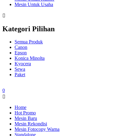
Mesin Untuk Usaha
Kategori Pilihan
Semua Produk
Canon
Epson
Konica Minolta
Kyocera
Sewa
Paket
0
Home
Hot Promo
Mesin Baru
Mesin Rekondisi
Mesin Fotocopy Warna
Standalone