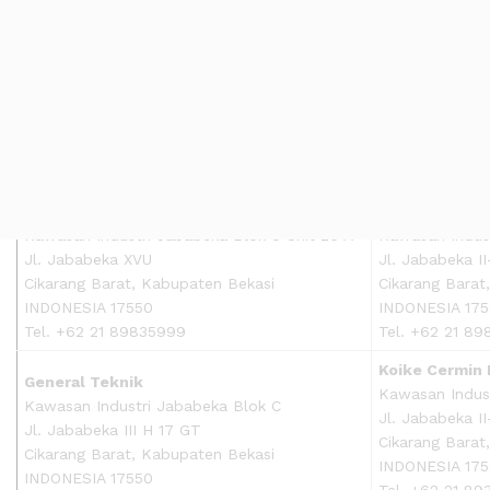
Kawasan Industri Jababeka PT Tbk
Jababeka Elek
Plaza Jababeka
Kompl Meadow 
Jl. Niaga Raya Kav.1-4
Bekasi Timur, 
Cikarang Barat, Kabupaten Bekasi
INDONESIA 171
INDONESIA 17550
Tel. +6221 89
Tel. +62 21 8934580
Chakraprima Gitanusa
Inti Presisi T
Kawasan Industri Jababeka Blok U Unit 26 A
Kawasan Indust
Jl. Jababeka XVU
Jl. Jababeka II
Cikarang Barat, Kabupaten Bekasi
Cikarang Barat
INDONESIA 17550
INDONESIA 17
Tel. +62 21 89835999
Tel. +62 21 8
Koike Cermin 
General Teknik
Kawasan Indus
Kawasan Industri Jababeka Blok C
Jl. Jababeka I
Jl. Jababeka III H 17 GT
Cikarang Barat
Cikarang Barat, Kabupaten Bekasi
INDONESIA 17
INDONESIA 17550
Tel. +62 21 89