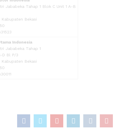
ri Jababeka Tahap 1 Blok C Unit 1 A-B
, Kabupaten Bekasi
550
831523
tama Indonesia
tri Jababeka Tahap 1
X-D Bl P/3
, Kabupaten Bekasi
550
830011