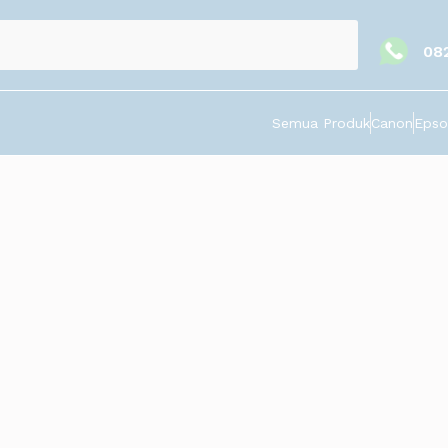
08
Semua Produk
Canon
Epso
arang
an ini memiliki pengembangan yang beragam, dari kawasan indust
ang mendirikan pabrik maupun kantornya di wilayah ini. Perusahaa
ndia, Perancis, Jerman, Yunani, Hongkong, Italia, Jepang, Korea, Ma