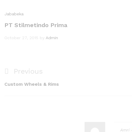
Jababeka
PT Stilmetindo Prima
October 27, 2015
by
Admin
Previous
Custom Wheels & Rims
Amri 