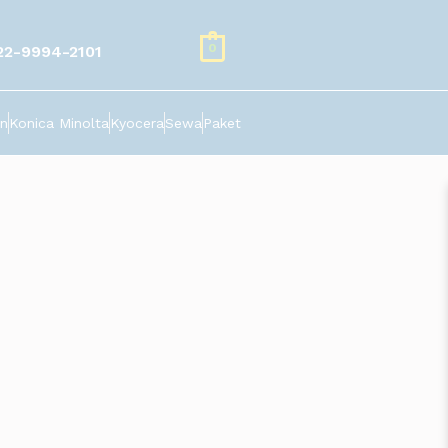
0
22-9994-2101
n
Konica Minolta
Kyocera
Sewa
Paket
ri, perumahan, pendidikan hingga hiburan. Letak kawasan
n yang memiliki plant di Jababeka berasal dari berbagai
laysia, Belanda, Norwegia, Filipina, Singapura, Spanyol, Swiaa,