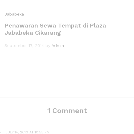
Jababeka
Penawaran Sewa Tempat di Plaza
Jababeka Cikarang
September 17, 2014
by
Admin
1 Comment
-
JULY 14, 2010 AT 10:55 PM