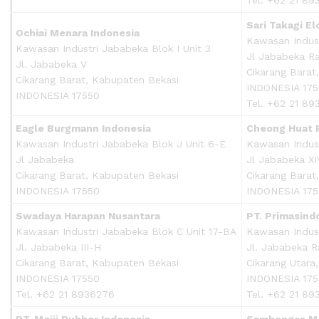
Sari Takagi E
Ochiai Menara Indonesia
Kawasan Indust
Kawasan Industri Jababeka Blok I Unit 3
Jl Jababeka R
Jl. Jababeka V
Cikarang Barat
Cikarang Barat, Kabupaten Bekasi
INDONESIA 17
INDONESIA 17550
Tel. +62 21 89
Eagle Burgmann Indonesia
Cheong Huat P
Kawasan Industri Jababeka Blok J Unit 6-E
Kawasan Indust
Jl Jababeka
Jl Jababeka XI
Cikarang Barat, Kabupaten Bekasi
Cikarang Barat
INDONESIA 17550
INDONESIA 17
Swadaya Harapan Nusantara
PT. Primasin
Kawasan Industri Jababeka Blok C Unit 17-BA
Kawasan Indust
Jl. Jababeka III-H
Jl. Jababeka R
Cikarang Barat, Kabupaten Bekasi
Cikarang Utara
INDONESIA 17550
INDONESIA 17
Tel. +62 21 8936276
Tel. +62 21 8
PT. Meiji Rubber Indonesia
Samhongsa Mo