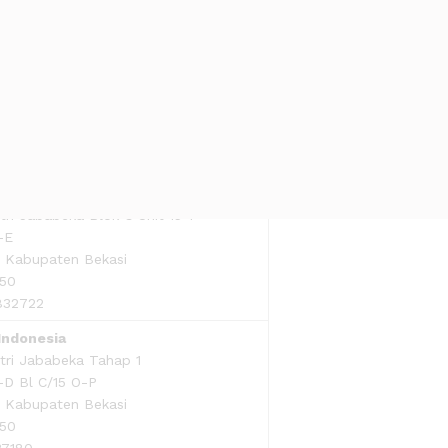
trik
Green Jl. Cemara I 128
Bekasi
12
908535
oolsindo
ri Jababeka Blok C Unit 15-F
-E
, Kabupaten Bekasi
550
9832722
Indonesia
tri Jababeka Tahap 1
I-D Bl C/15 O-P
, Kabupaten Bekasi
550
37180