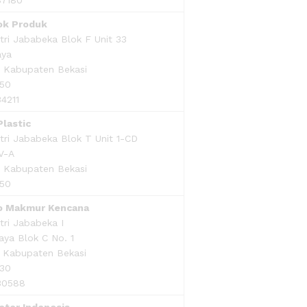
lok Produk
ri Jababeka Blok F Unit 33
aya
, Kabupaten Bekasi
550
34211
lastic
ri Jababeka Blok T Unit 1-CD
V-A
, Kabupaten Bekasi
550
do Makmur Kencana
ri Jababeka I
aya Blok C No. 1
, Kabupaten Bekasi
530
930588
tor Indonesia