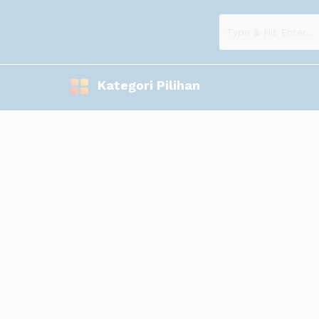
Kategori Pilihan
Alamat Perusahaan Di Jababeka Cik
July 8, 2010
/
by
Admin
Kawasan Jababeka merupakan kawasan yang terintegrasi. Kawas
Jababeka berada di Cikarang, Kabupaten Bekasi.
Untuk Kawasan Industri Jababeka, terdapat banyak perusahaan y
negara, seperti Australia, Belgia, Kanada, China, Denmark, Finla
Inggris dan USA.
Daftar Alamat Perusahaan di Jababeka Cikarang