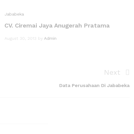
Jababeka
CV. Ciremai Jaya Anugerah Pratama
August 30, 2013
by
Admin
Next
Data Perusahaan Di Jababeka