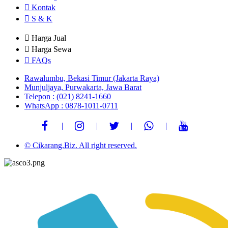
Kontak
S & K
Harga Jual
Harga Sewa
FAQs
Rawalumbu, Bekasi Timur (Jakarta Raya)
Munjuljaya, Purwakarta, Jawa Barat
Telepon : (021) 8241-1660
WhatsApp : 0878-1011-0711
© Cikarang.Biz. All right reserved.