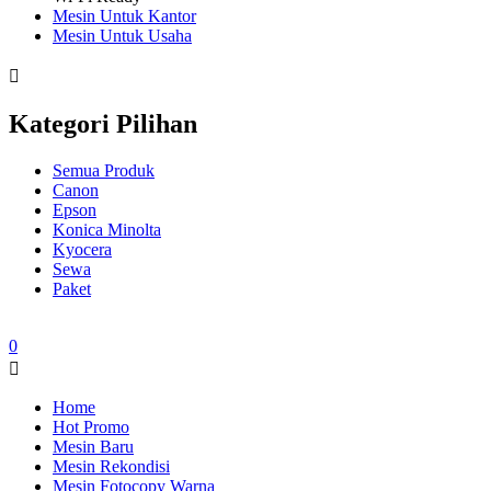
Mesin Untuk Kantor
Mesin Untuk Usaha
Kategori Pilihan
Semua Produk
Canon
Epson
Konica Minolta
Kyocera
Sewa
Paket
0
Home
Hot Promo
Mesin Baru
Mesin Rekondisi
Mesin Fotocopy Warna