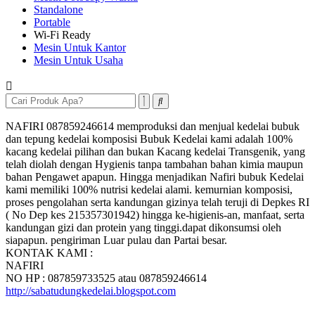
Standalone
Portable
Wi-Fi Ready
Mesin Untuk Kantor
Mesin Untuk Usaha
NAFIRI 087859246614 memproduksi dan menjual kedelai bubuk
dan tepung kedelai komposisi Bubuk Kedelai kami adalah 100%
kacang kedelai pilihan dan bukan Kacang kedelai Transgenik, yang
telah diolah dengan Hygienis tanpa tambahan bahan kimia maupun
bahan Pengawet apapun. Hingga menjadikan Nafiri bubuk Kedelai
kami memiliki 100% nutrisi kedelai alami. kemurnian komposisi,
proses pengolahan serta kandungan gizinya telah teruji di Depkes RI
( No Dep kes 215357301942) hingga ke-higienis-an, manfaat, serta
kandungan gizi dan protein yang tinggi.dapat dikonsumsi oleh
siapapun. pengiriman Luar pulau dan Partai besar.
KONTAK KAMI :
NAFIRI
NO HP : 087859733525 atau 087859246614
http://sabatudungkedelai.blogspot.com