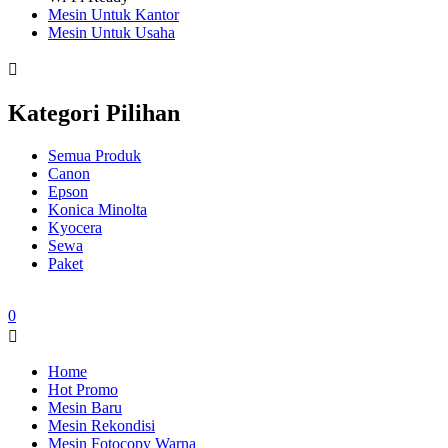
Mesin Untuk Kantor
Mesin Untuk Usaha
Kategori Pilihan
Semua Produk
Canon
Epson
Konica Minolta
Kyocera
Sewa
Paket
0
Home
Hot Promo
Mesin Baru
Mesin Rekondisi
Mesin Fotocopy Warna