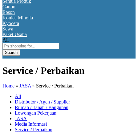
Semua Produk
Canon
Epson
Konica Minolta
Kyocera
Sewa
Paket Usaha
All
Search
Service / Perbaikan
Home
»
JASA
»
Service / Perbaikan
All
Distributor / Agen / Supplier
Rumah / Tanah / Bangunan
Lowongan Pekerjaan
JASA
Media Informasi
Service / Perbaikan