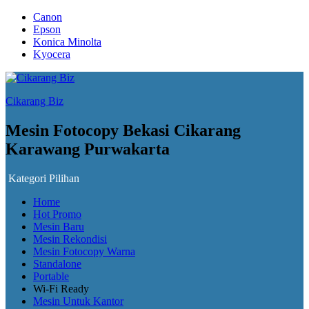
Canon
Epson
Konica Minolta
Kyocera
Cikarang Biz
Mesin Fotocopy Bekasi Cikarang
Karawang Purwakarta
Kategori Pilihan
Home
Hot Promo
Mesin Baru
Mesin Rekondisi
Mesin Fotocopy Warna
Standalone
Portable
Wi-Fi Ready
Mesin Untuk Kantor