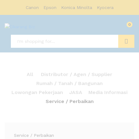
Canon
Epson
Konica Minolta
Kyocera
0
Search
All
Distributor / Agen / Supplier
Rumah / Tanah / Bangunan
Lowongan Pekerjaan
JASA
Media Informasi
Service / Perbaikan
Service / Perbaikan