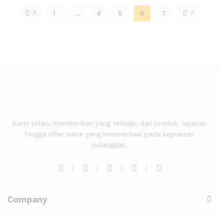
1
…
4
5
6
7
Kami selalu memberikan yang terbaik, dari produk, layanan
hingga after sales yang berorientasi pada kepuasan
pelanggan
.
Company