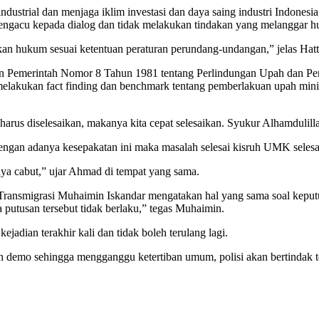
dustrial dan menjaga iklim investasi dan daya saing industri Indonesi
p mengacu kepada dialog dan tidak melakukan tindakan yang melangga
kan hukum sesuai ketentuan peraturan perundang-undangan,” jelas Hatt
ran Pemerintah Nomor 8 Tahun 1981 tentang Perlindungan Upah dan Pe
akukan fact finding dan benchmark tentang pemberlakuan upah minim
 harus diselesaikan, makanya kita cepat selesaikan. Syukur Alhamdulil
an adanya kesepakatan ini maka masalah selesai kisruh UMK selesai
ya cabut,” ujar Ahmad di tempat yang sama.
Transmigrasi Muhaimin Iskandar mengatakan hal yang sama soal keput
 putusan tersebut tidak berlaku,” tegas Muhaimin.
ejadian terakhir kali dan tidak boleh terulang lagi.
n demo sehingga mengganggu ketertiban umum, polisi akan bertindak t