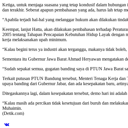
Ketiga, untuk menjaga suasana yang tetap kondusif dalam hubungan in
dan terakhir. Seberat apapun pembahasan yang ada, harus lah teta
“Apabila terjadi hal-hal yang melanggar hukum akan dilakukan tinda
Keempat, lanjut Hatta, akan dilakukan pembahasan terhadap Peratu
2005 tentang Tahapan Pencapaian Kebutuhan Hidup Layak dengan mel
kerja melaksanakan upah minimum.
“Kalau begini terus ya industri akan terganggu, makanya tidak boleh,
Sementara itu Gubernur Jawa Barat Ahmad Heryawan mengatakan deng
“Sudah sepakat semua, gugatan banding saya di PTUN Jawa Barat sa
Terkait putusan PTUN Bandung tersebut, Menteri Tenaga Kerja dan 
upaya banding dari Gubernur Jabar, dan ada kesepakatan baru, artinya
Ditegaskannya lagi, dalam kesepakatan tersebut, demo hari ini adalah k
“Kalau masih ada percikan tidak kesetujuan dari buruh dan melakuka
Muhaimin.
(Detik.com)