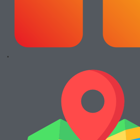
Cari Mesin Fotocopy?
#COSMICAJA
Melayani Jual dan Sewa Mesin Fotocopy
Tentang Kami
Harga Jual
Kontak
Harga Sewa
S & K
FAQs
Rawalumbu, Bekasi Timur (Jakarta Raya)
Munjuljaya, Purwakarta, Jawa Barat
Telepon : (021) 8241-1660
WhatsApp : 0878-1011-0711