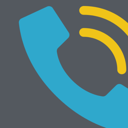
laminated Elatomeric Bridge Bearings)
Bantalan Karet Elastomeric Bearing Pad ini dapat diproduksi
dengan kekerasan A Shore dari:
* 50 durometer
* 55 durometer
* 60 durometer
Gada Bina Usaha
Julius Andreas
Mobile : 081 838 66 48-081233069330
Tlep / Fax : 0341 – 795882
E – Mail : gadabinausaha@gmail.com
Website : http://www.bantalanjembatan.blogspot.com
Admin