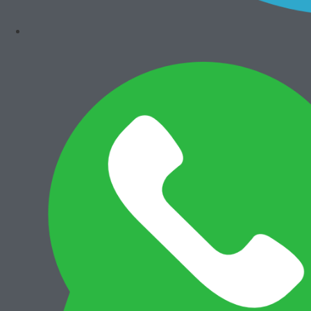
Related Posts
General Trading
General Trading
Bengkel Las Bubut
PT ZI-TECHASIA
dan Milling
October 27, 2015
by
Admin
General Trading
May 12, 2017
by
Admin
Cor Logam
October 12, 2014
by
Admin
Previous
Percetakan dan Sablon
Next
Emergency Call Cikarang
Leave a Reply
Your email address will not be published.
Required fields are