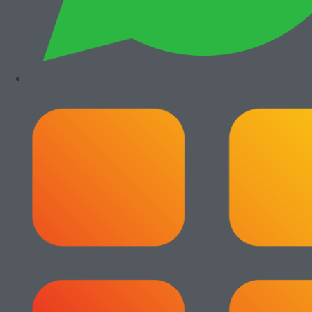
marked
*