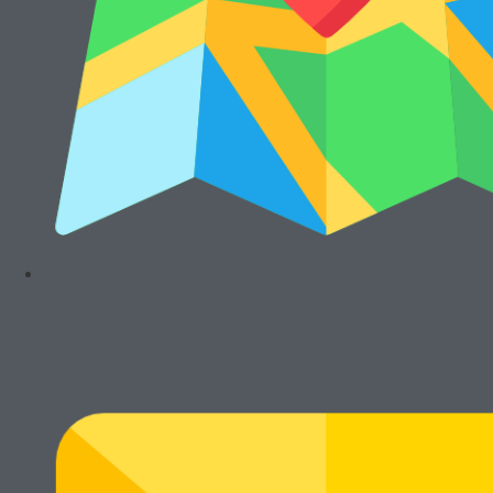
© Cikarang.Biz. All right reserved.
Main Menu
Home
Hot Promo
Mesin Baru
Mesin Rekondisi
Mesin Fotocopy Warna
Standalone
Portable
Wi-Fi Ready
Mesin Untuk Kantor