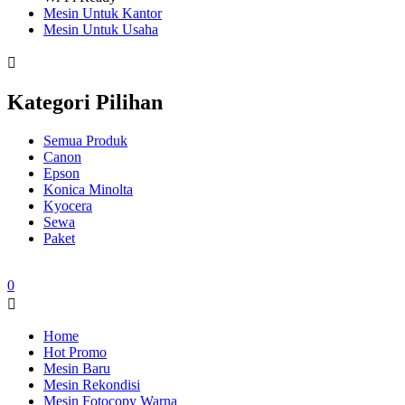
Mesin Untuk Kantor
Mesin Untuk Usaha
Kategori Pilihan
Semua Produk
Canon
Epson
Konica Minolta
Kyocera
Sewa
Paket
0
Home
Hot Promo
Mesin Baru
Mesin Rekondisi
Mesin Fotocopy Warna