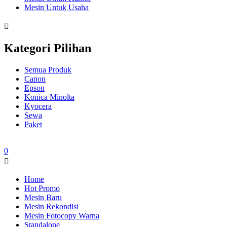
Mesin Untuk Usaha
Kategori Pilihan
Semua Produk
Canon
Epson
Konica Minolta
Kyocera
Sewa
Paket
0
Home
Hot Promo
Mesin Baru
Mesin Rekondisi
Mesin Fotocopy Warna
Standalone