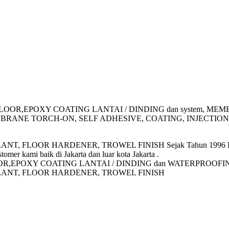
asi EPOXY FLOOR,EPOXY COATING LANTAI / DINDING dan syst
em, MEMBRANE TORCH-ON, SELF ADHESIVE, COATING, INJEC
LOOR HARDENER, TROWEL FINISH Sejak Tahun 1996 Perusahaan
omer kami baik di Jakarta dan luar kota Jakarta .
EPOXY FLOOR,EPOXY COATING LANTAI / DINDING dan WATERPROO
ALANT, FLOOR HARDENER, TROWEL FINISH