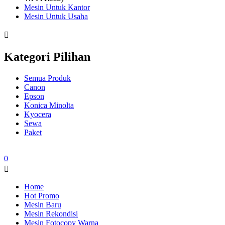
Mesin Untuk Kantor
Mesin Untuk Usaha
Kategori Pilihan
Semua Produk
Canon
Epson
Konica Minolta
Kyocera
Sewa
Paket
0
Home
Hot Promo
Mesin Baru
Mesin Rekondisi
Mesin Fotocopy Warna