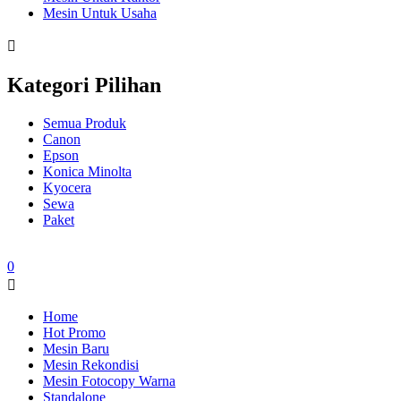
Mesin Untuk Usaha
Kategori Pilihan
Semua Produk
Canon
Epson
Konica Minolta
Kyocera
Sewa
Paket
0
Home
Hot Promo
Mesin Baru
Mesin Rekondisi
Mesin Fotocopy Warna
Standalone