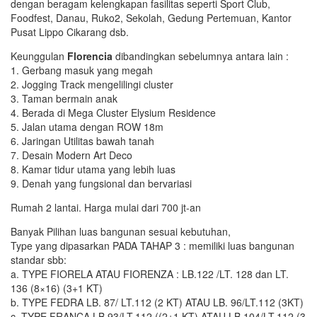
dengan beragam kelengkapan fasilitas seperti Sport Club,
Foodfest, Danau, Ruko2, Sekolah, Gedung Pertemuan, Kantor
Pusat Lippo Cikarang dsb.
Keunggulan
Florencia
dibandingkan sebelumnya antara lain :
1. Gerbang masuk yang megah
2. Jogging Track mengelilingi cluster
3. Taman bermain anak
4. Berada di Mega Cluster Elysium Residence
5. Jalan utama dengan ROW 18m
6. Jaringan Utilitas bawah tanah
7. Desain Modern Art Deco
8. Kamar tidur utama yang lebih luas
9. Denah yang fungsional dan bervariasi
Rumah 2 lantai. Harga mulai dari 700 jt-an
Banyak Pilihan luas bangunan sesuai kebutuhan,
Type yang dipasarkan PADA TAHAP 3 : memiliki luas bangunan
standar sbb:
a. TYPE FIORELA ATAU FIORENZA : LB.122 /LT. 128 dan LT.
136 (8×16) (3+1 KT)
b. TYPE FEDRA LB. 87/ LT.112 (2 KT) ATAU LB. 96/LT.112 (3KT)
c. TYPE FRANCA LB.93/LT.112 ((2+1 KT) ATAU LB.104/LT.112 (3