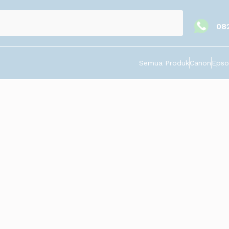
08
Semua Produk
Canon
Epso
Luncurkan Oakwood Tahap II
g sebelumnya). Kini OAKWOOD TAHAP 2 adalah CLUSTER TERBARU b
un dengan luas 10x20m dan bangunan 141m atau 123m.
erdepan di Kawasan Elysium Residence. Dibuka tahap 2 sebanyak 70
arkan :