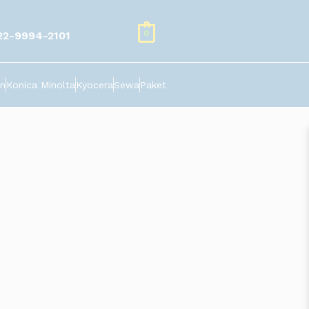
0
22-9994-2101
n
Konica Minolta
Kyocera
Sewa
Paket
erada di lokasi TERDEPAN di mega cluster lippo cikarang
 unit.