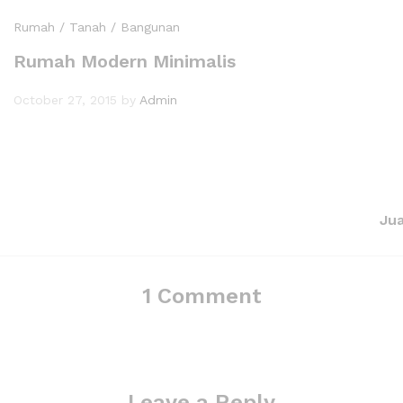
Rumah / Tanah / Bangunan
Rumah Modern Minimalis
October 27, 2015
by
Admin
Jua
1 Comment
Leave a Reply