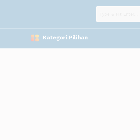
Kategori Pilihan
Perumahan Lippo Cikarang Kembali 
June 28, 2011
/
by
Admin
SUKSES PENJUALAN OAKWOOD tahap1 (Habis terjual dilaunchin
dengan model yang sangat mewah. Rumah 2 lantai yang dibang
Launching 16 Juli 2011. Rumah type Klasik di Lippo Cikarang. T
Lokasi terdepan di kawasan Elysium Residence. Type yang dipas
a. 123/200 (3+1KT)Rp 1 M
b. 141/200 (4+1KT)Rp 1.10M