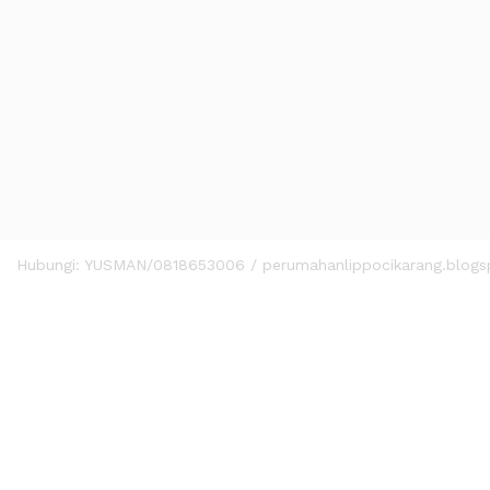
Harga terendah karena promo launching.
Sistem pemesanan NUP (Nomor Urut Pembelian). Siapa cepat p
PROMO LAUNCHING :
a. Disc 10% (tunai)
b. Disc 5% (KPR dan Bertahap)
c. Disc tambahan 10jt untuk pemesanan NUP sebelum 1 Juli 201
d. Cashback 1% untuk pembayaran express*
Hubungi: YUSMAN/0818653006 / perumahanlippocikarang.blog