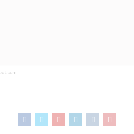
esan NUP, dia akan mendapat kesempatan lebih awal dalam memil
1*
spot.com