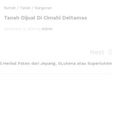
Rumah / Tanah / Bangunan
Tanah Dijual Di Cimahi Deltamas
December 3, 2014
by
Admin
Next
l Herbal Paten dari Jepang, SLutena atau Superlutein