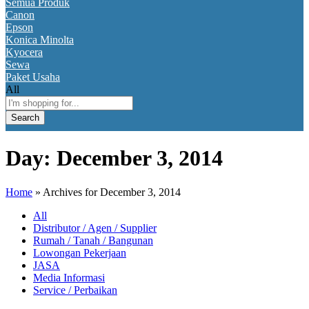
Semua Produk
Canon
Epson
Konica Minolta
Kyocera
Sewa
Paket Usaha
All
Search
Day:
December 3, 2014
Home
»
Archives for December 3, 2014
All
Distributor / Agen / Supplier
Rumah / Tanah / Bangunan
Lowongan Pekerjaan
JASA
Media Informasi
Service / Perbaikan