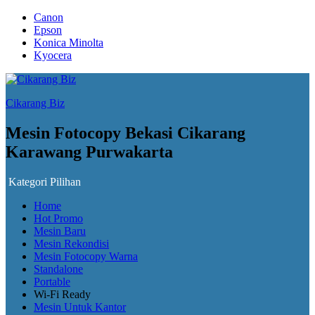
Canon
Epson
Konica Minolta
Kyocera
Cikarang Biz
Mesin Fotocopy Bekasi Cikarang
Karawang Purwakarta
Kategori Pilihan
Home
Hot Promo
Mesin Baru
Mesin Rekondisi
Mesin Fotocopy Warna
Standalone
Portable
Wi-Fi Ready
Mesin Untuk Kantor