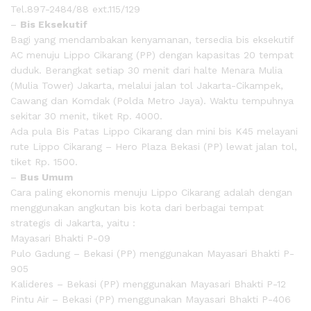
Tel.897-2484/88 ext.115/129
–
Bis Eksekutif
Bagi yang mendambakan kenyamanan, tersedia bis eksekutif
AC menuju Lippo Cikarang (PP) dengan kapasitas 20 tempat
duduk. Berangkat setiap 30 menit dari halte Menara Mulia
(Mulia Tower) Jakarta, melalui jalan tol Jakarta-Cikampek,
Cawang dan Komdak (Polda Metro Jaya). Waktu tempuhnya
sekitar 30 menit, tiket Rp. 4000.
Ada pula Bis Patas Lippo Cikarang dan mini bis K45 melayani
rute Lippo Cikarang – Hero Plaza Bekasi (PP) lewat jalan tol,
tiket Rp. 1500.
–
Bus Umum
Cara paling ekonomis menuju Lippo Cikarang adalah dengan
menggunakan angkutan bis kota dari berbagai tempat
strategis di Jakarta, yaitu :
Mayasari Bhakti P-09
Pulo Gadung – Bekasi (PP) menggunakan Mayasari Bhakti P-
905
Kalideres – Bekasi (PP) menggunakan Mayasari Bhakti P-12
Pintu Air – Bekasi (PP) menggunakan Mayasari Bhakti P-406