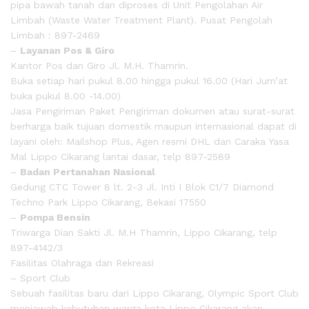
pipa bawah tanah dan diproses di Unit Pengolahan Air
Limbah (Waste Water Treatment Plant). Pusat Pengolah
Limbah : 897-2469
–
Layanan Pos & Giro
Kantor Pos dan Giro Jl. M.H. Thamrin.
Buka setiap hari pukul 8.00 hingga pukul 16.00 (Hari Jum’at
buka pukul 8.00 -14.00)
Jasa Pengiriman Paket Pengiriman dokumen atau surat-surat
berharga baik tujuan domestik maupun internasional dapat di
layani oleh: Mailshop Plus, Agen resmi DHL dan Caraka Yasa
Mal Lippo Cikarang lantai dasar, telp 897-2589
–
Badan Pertanahan Nasional
Gedung CTC Tower 8 lt. 2-3 Jl. Inti I Blok C1/7 Diamond
Techno Park Lippo Cikarang, Bekasi 17550
–
Pompa Bensin
Triwarga Dian Sakti Jl. M.H Thamrin, Lippo Cikarang, telp
897-4142/3
Fasilitas Olahraga dan Rekreasi
– Sport Club
Sebuah fasilitas baru dari Lippo Cikarang, Olympic Sport Club
menjawab kebutuhan warga kota Lippo Cikarang akan