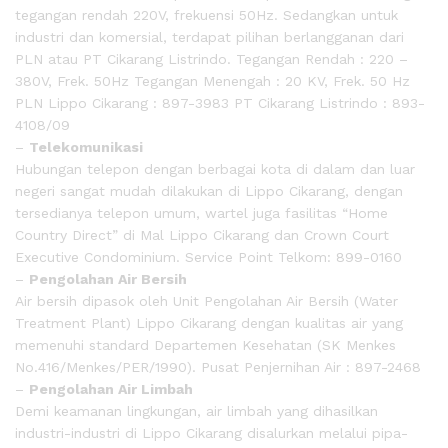
tegangan rendah 220V, frekuensi 50Hz. Sedangkan untuk
industri dan komersial, terdapat pilihan berlangganan dari
PLN atau PT Cikarang Listrindo. Tegangan Rendah : 220 –
380V, Frek. 50Hz Tegangan Menengah : 20 KV, Frek. 50 Hz
PLN Lippo Cikarang : 897-3983 PT Cikarang Listrindo : 893-
4108/09
–
Telekomunikasi
Hubungan telepon dengan berbagai kota di dalam dan luar
negeri sangat mudah dilakukan di Lippo Cikarang, dengan
tersedianya telepon umum, wartel juga fasilitas “Home
Country Direct” di Mal Lippo Cikarang dan Crown Court
Executive Condominium. Service Point Telkom: 899-0160
–
Pengolahan Air Bersih
Air bersih dipasok oleh Unit Pengolahan Air Bersih (Water
Treatment Plant) Lippo Cikarang dengan kualitas air yang
memenuhi standard Departemen Kesehatan (SK Menkes
No.416/Menkes/PER/1990). Pusat Penjernihan Air : 897-2468
–
Pengolahan Air Limbah
Demi keamanan lingkungan, air limbah yang dihasilkan
industri-industri di Lippo Cikarang disalurkan melalui pipa-