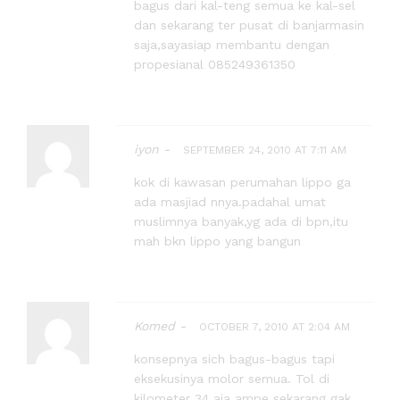
bagus dari kal-teng semua ke kal-sel
dan sekarang ter pusat di banjarmasin
saja,sayasiap membantu dengan
propesianal 085249361350
iyon -
SEPTEMBER 24, 2010 AT 7:11 AM
kok di kawasan perumahan lippo ga
ada masjiad nnya.padahal umat
muslimnya banyak,yg ada di bpn,itu
mah bkn lippo yang bangun
Komed -
OCTOBER 7, 2010 AT 2:04 AM
konsepnya sich bagus-bagus tapi
eksekusinya molor semua. Tol di
kilometer 34 aja ampe sekarang gak