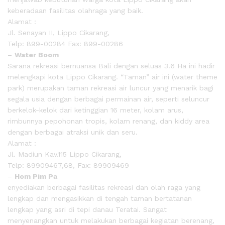
keberadaan fasilitas olahraga yang baik.
Alamat :
Jl. Senayan II, Lippo Cikarang,
Telp: 899-00284 Fax: 899-00286
–
Water Boom
Sarana rekreasi bernuansa Bali dengan seluas 3.6 Ha ini hadir
melengkapi kota Lippo Cikarang. “Taman” air ini (water theme
park) merupakan taman rekreasi air luncur yang menarik bagi
segala usia dengan berbagai permainan air, seperti seluncur
berkelok-kelok dari ketinggian 16 meter, kolam arus,
rimbunnya pepohonan tropis, kolam renang, dan kiddy area
dengan berbagai atraksi unik dan seru.
Alamat :
Jl. Madiun Kav.115 Lippo Cikarang,
Telp: 89909467,68, Fax: 89909469
–
Hom Pim Pa
enyediakan berbagai fasilitas rekreasi dan olah raga yang
lengkap dan mengasikkan di tengah taman bertatanan
lengkap yang asri di tepi danau Teratai. Sangat
menyenangkan untuk melakukan berbagai kegiatan berenang,