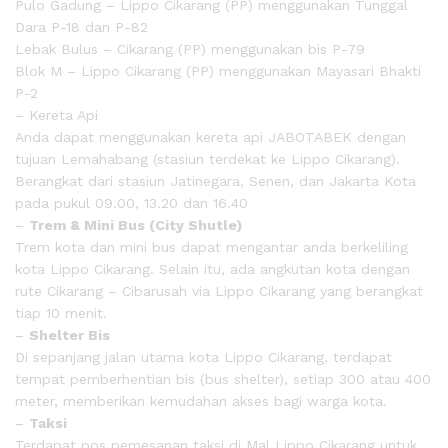
Pulo Gadung – Lippo Cikarang (PP) menggunakan Tunggal
Dara P-18 dan P-82
Lebak Bulus – Cikarang (PP) menggunakan bis P-79
Blok M – Lippo Cikarang (PP) menggunakan Mayasari Bhakti
P-2
– Kereta Api
Anda dapat menggunakan kereta api JABOTABEK dengan
tujuan Lemahabang (stasiun terdekat ke Lippo Cikarang).
Berangkat dari stasiun Jatinegara, Senen, dan Jakarta Kota
pada pukul 09.00, 13.20 dan 16.40
–
Trem & Mini Bus (City Shutle)
Trem kota dan mini bus dapat mengantar anda berkeliling
kota Lippo Cikarang. Selain itu, ada angkutan kota dengan
rute Cikarang – Cibarusah via Lippo Cikarang yang berangkat
tiap 10 menit.
–
Shelter Bis
Di sepanjang jalan utama kota Lippo Cikarang, terdapat
tempat pemberhentian bis (bus shelter), setiap 300 atau 400
meter, memberikan kemudahan akses bagi warga kota.
–
Taksi
Terdapat pos pemesanan taksi di Mal Lippo Cikarang untuk