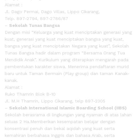
Alamat :
Jl. Dago Permai, Dago Villas, Lippo Cikarang,
Telp. 897-2794, 897-2786/87
–
Sekolah Tunas Bangsa
Dengan misi “Keluarga yang kuat menciptakan generasi yang
kuat, generasi yang kuat menciptakan bangsa yang kuat,
bangsa yang kuat menciptakan Negara yang kuat”, Sekolah
Tunas Bangsa hadir dalam program “Bersama Orang Tua
Mendidik Anak”. Kurikulum yang diterapkan mengarah pada
pembentukan karakter siswa. Menerima pendaftaran murid
baru untuk Taman Bermain (Play group) dan taman Kanak-
kanak.
Alamat :
Ruko Thamrin Blok B-10
Jl. M.H Thamrin, Lippo Cikarang, telp 897-2305
–
Sekolah International Islamic Boarding School (IIBS)
Sekolah berasrama di lingkungan yang nyaman di atas lahan
seluas 2 Ha.Memberikan kesempatan belajar dengan
konsentrasi penuh dan bekal aqidah yang kuat serta
kemahiran berbahasa Inggris dan bahasa Arab, serta