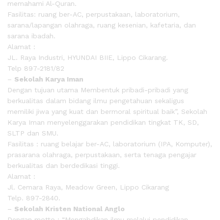
memahami Al-Quran.
Fasilitas: ruang ber-AC, perpustakaan, laboratorium,
sarana/lapangan olahraga, ruang kesenian, kafetaria, dan
sarana ibadah.
Alamat :
JL. Raya Industri, HYUNDAI BIIE, Lippo Cikarang.
Telp 897-2181/82
–
Sekolah Karya Iman
Dengan tujuan utama Membentuk pribadi-pribadi yang
berkualitas dalam bidang ilmu pengetahuan sekaligus
memiliki jiwa yang kuat dan bermoral spiritual baik”, Sekolah
Karya Iman menyelenggarakan pendidikan tingkat TK, SD,
SLTP dan SMU.
Fasilitas : ruang belajar ber-AC, laboratorium (IPA, Komputer),
prasarana olahraga, perpustakaan, serta tenaga pengajar
berkualitas dan berdedikasi tinggi.
Alamat :
Jl. Cemara Raya, Meadow Green, Lippo Cikarang
Telp. 897-2840.
–
Sekolah Kristen National Anglo
Dengan motto : “Mengabdikan ilmu melalui pendidikan