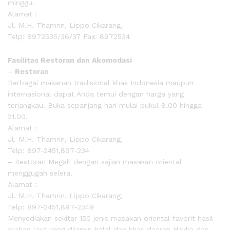
minggu.
Alamat :
Jl. M.H. Thamrin, Lippo Cikarang,
Telp: 8972535/36/37 Fax: 8972534
Fasilitas Restoran dan Akomodasi
–
Restoran
Berbagai makanan tradisional khas Indonesia maupun
internasional dapat Anda temui dengan harga yang
terjangkau. Buka sepanjang hari mulai pukul 8.00 hingga
21.00.
Alamat :
Jl. M.H. Thamrin, Lippo Cikarang,
Telp: 897-2451,897-234
– Restoran Megah dengan sajian masakan oriental
menggugah selera.
Alamat :
Jl. M.H. Thamrin, Lippo Cikarang,
Telp: 897-2451,897-2349
Menyediakan sekitar 150 jenis masakan oriental favorit hasil
olahan laut yang dijamin halal dan khas daerah Hakka dan