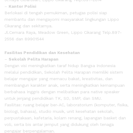
–
Kantor Polisi
Berlokasi di tengah pemukiman, petugas polisi siap
membantu dan mengayomi masyarakat lingkungan Lippo
Cikarang dan sekitarnya.
Jl.Cemara Raya, Meadow Green, Lippo Cikarang Telp.897-
2556 dan 89901544
Fasilitas Pendidikan dan Kesehatan
–
Sekolah Pelita Harapan
Dengan visi meningkatkan taraf hidup Bangsa Indonesia
melalui pendidikan, Sekolah Pelita Harapan memiliki sistem
belajar mengajar yang memacu bakat, kreativitas, dan
membangun karakter anak, serta meningkatkan kemampuan
berbahasa Inggris dengan melibatkan para native speaker
untuk jenjang pendidikan TK, SD, SMP, dan SMU.
Fasilitas: ruang belajar ber-AC, laboratorium (komputer, fisika,
biologi, bahasa), studio musik, unit kesehatan sekolah,
perpustakaan, kafetaria, kolam renang, lapangan basket dan
voli, serta bis antar jemput yang didukung oleh tenaga
pengajar berpengalaman.