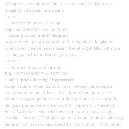
bersepeda, bersepatu roda, berkuda pony, berjalan kaki
(jogging), dan juga memancing.
Alamat :
Jl. Sukaresmi Lippo Cikarang,
Telp: 8973086/87 Fax: 8972493
–
Lapangan Latih Golf Megumi
Bagi anda yang ingin berlatih golf, tersedia perlengkapan
yang dapat disewa dan program berlatih golf kilat dibawah
bimbingan instruktur berpengalaman.
Alamat :
Jl. Sukaresmi Lippo Cikarang,
Telp: 8973086/87 Fax: 8972493
–
Mal Lippo Cikarang / hypermart
Surga belanja seluas 25.000 meter persegi yang megah
mempesona di pusat kota, Mal Lippo Cikarang memiliki
beraneka ragam gerai baik dari dalam maupun luar negeri,
dan juga peritel terkemuka seperti : hypermart, Matahari,
Hero, Batik Keris, Optik Melawai dan masih banyak lagi.
Saksikan “live music” setiap malam dan acara untuk keluarga
berupa : permainan, kuis, aneka lomba di atrium MLC setiap