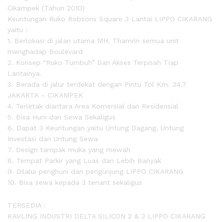
Cikampek (Tahun 2010)
Keuntungan Ruko Robsons Square 3 Lantai LIPPO CIKARANG
yaitu :
1. Berlokasi di jalan utama MH. Thamrin semua unit
menghadap Boulevard
2. Konsep “Ruko Tumbuh” Dan Akses Terpisah Tiap
Lantainya.
3. Berada di jalur terdekat dengan Pintu Tol Km. 34,7
JAKARTA – CIKAMPEK
4. Terletak diantara Area Komersial dan Residensial
5. Bisa Huni dan Sewa Sekaligus
6. Dapat 3 Keuntungan yaitu Untung Dagang, Untung
Investasi dan Untung Sewa
7. Design tampak muka yang mewah
8. Tempat Parkir yang Luas dan Lebih Banyak
9. Dilalui penghuni dan pengunjung LIPPO CIKARANG
10. Bisa sewa kepada 3 tenant sekaligus
TERSEDIA :
KAVLING INDUSTRI DELTA SILICON 2 & 3 LIPPO CIKARANG