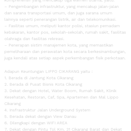
komprehensif yang mencakup tiga elemen utama, yaitu:
– Pengembangan infrastruktur, yang mencakup jalan-jalan
dan sarana transportasi umum, dan juga sarana umum
lainnya seperti penerangan listrik, air dan telekomunikasi.
– Fasilitas umum, meliputi kantor polisi, stasiun pemadam
kebakaran, kantor pos, sekolah-sekolah, rumah sakit, fasilitas
olahraga dan fasilitas rekreasi.
– Penerapan sistim manajemen kota, yang memastikan
pemeliharaan dan perawatan kota secara berkesinambungan,
juga kendali atas setiap aspek perkembangan fisik perkotaan.
Adapun Keuntungan LIPPO CIKARANG yaitu :
1. Berada di Jantung Kota Cikarang
2. Berada di Pusat Bisnis Kota Cikarang
3. Dekat dengan Hotel, Water Boom, Rumah Sakit, Klinik
Kesehatan, Restoran, Caf, Spa, Apartemen dan Mal Lippo
Cikarang
4. Insfrastruktur Jalan Underground System
5. Berada dekat dengan View Danau
6. Dilengkapi dengan WIFI AREA
7. Dekat dengan Pintu Tol Km. 31 Cikarang Barat dan Dekat