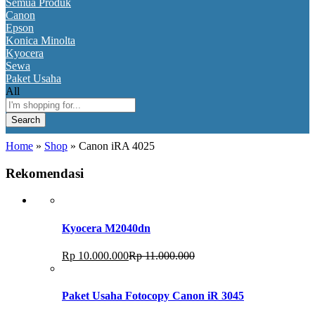
Semua Produk
Canon
Epson
Konica Minolta
Kyocera
Sewa
Paket Usaha
All
Search
Home
»
Shop
»
Canon iRA 4025
Rekomendasi
Kyocera M2040dn
Rp
10.000.000
Rp
11.000.000
Paket Usaha Fotocopy Canon iR 3045