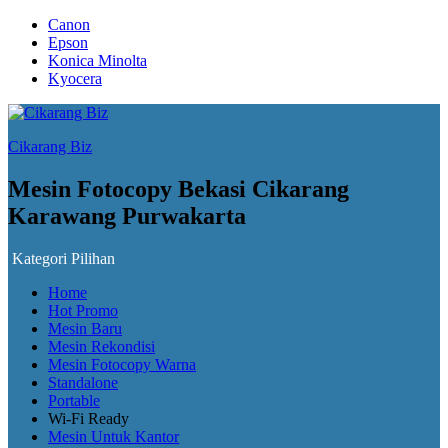
Canon
Epson
Konica Minolta
Kyocera
Cikarang Biz
Mesin Fotocopy Bekasi Cikarang
Karawang Purwakarta
Kategori Pilihan
Home
Hot Promo
Mesin Baru
Mesin Rekondisi
Mesin Fotocopy Warna
Standalone
Portable
Wi-Fi Ready
Mesin Untuk Kantor