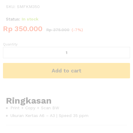
SKU:
SMFKM350
Status:
In stock
Rp
350.000
Rp
375.000
(-7%)
Quantity
Add to cart
Ringkasan
Print + Copy + Scan BW
Ukuran Kertas A6 – A3 | Speed 35 ppm