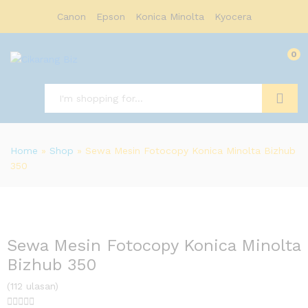
Canon
Epson
Konica Minolta
Kyocera
0
Search
Home
»
Shop
»
Sewa Mesin Fotocopy Konica Minolta Bizhub
350
Sewa Mesin Fotocopy Konica Minolta
Bizhub 350
(112 ulasan)




