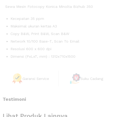
Sewa Mesin Fotocopy Konica Minolta Bizhub 350
Kecepatan 35 ppm
Maksimal ukuran kertas A3
Copy B&W, Print B&W, Scan B&W
Network 10/100 Base-T, Scan To Email
Resolusi 600 x 600 dpi
Dimensi (PxLxT, mm) : 1312x710x1500
Garansi Service
Suku Cadang
Testimoni
Lihat Produk Lainnya