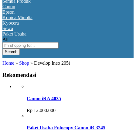
Semua Produk
Canon
Epson
Konica Minolta
Kyocera
Sewa
Paket Usaha
All
Search
Home
»
Shop
»
Develop Ineo 205i
Rekomendasi
Canon iRA 4035
Rp
12.000.000
Paket Usaha Fotocopy Canon iR 3245