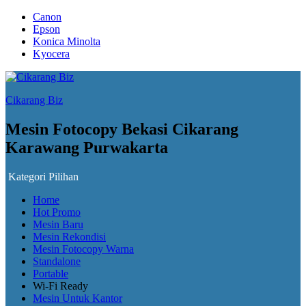
Canon
Epson
Konica Minolta
Kyocera
Cikarang Biz
Mesin Fotocopy Bekasi Cikarang
Karawang Purwakarta
Kategori Pilihan
Home
Hot Promo
Mesin Baru
Mesin Rekondisi
Mesin Fotocopy Warna
Standalone
Portable
Wi-Fi Ready
Mesin Untuk Kantor