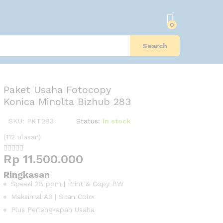
0
Search
Paket Usaha Fotocopy
Konica Minolta Bizhub 283
SKU:
PKT283
Status:
In stock
(112 ulasan)





Rp
11.500.000
Ringkasan
Speed 28 ppm | Print & Copy BW
Maksimal A3 | Scan Color
Plus Perlengkapan Usaha