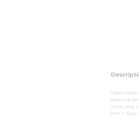
Descript
Paket Usaha 
speed 28 ppm
mesin yang d
Print + Copy