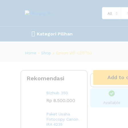
All
Kategori Pilihan
Home
»
Shop
»
Epson WF C20750
Add to 
Rekomendasi
Bizhub 350
Rp
8.500.000
Available
Paket Usaha
Fotocopy Canon
iRA 4235