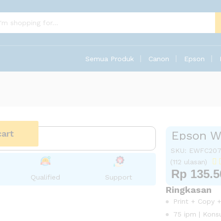
Semua Produk
Canon
Epson
cart
Epson W
SKU:
EWFC207

(112 ulasan)
Rp
135.5
Qualified
Support
Ringkasan
Print + Copy 
75 ipm | Kon