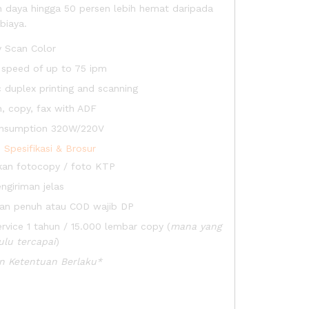
 daya hingga 50 persen lebih hemat daripada
biaya.
y Scan Color
t speed of up to 75 ipm
 duplex printing and scanning
n, copy, fax with ADF
nsumption 320W/220V
Spesifikasi & Brosur
kan fotocopy / foto KTP
ngiriman jelas
an penuh atau COD wajib DP
ervice 1 tahun / 15.000 lembar copy (
mana yang
ulu tercapai
)
n Ketentuan Berlaku*