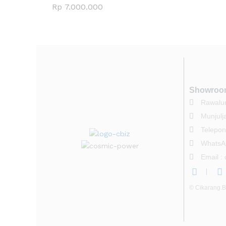
Rp
7.000.000
Showroo
Rawalum
Munjulj
Telepon
WhatsA
Email :
© Cikarang.Biz