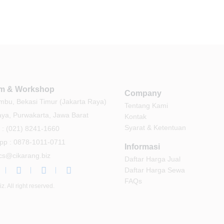
m & Workshop
Company
bu, Bekasi Timur (Jakarta Raya)
Tentang Kami
aya, Purwakarta, Jawa Barat
Kontak
Syarat & Ketentuan
 : (021) 8241-1660
pp : 0878-1011-0711
Informasi
 cs@cikarang.biz
Daftar Harga Jual
Daftar Harga Sewa
FAQs
. All right reserved.