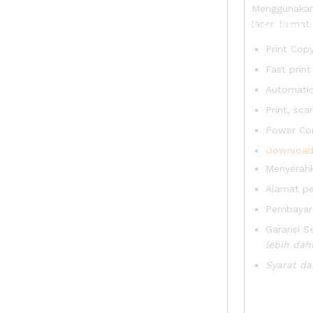
Menggunakan
laser, hemat 
Spesifikasi
Print Cop
Fast prin
Automatic
Print, sca
Power Co
Ketentuan
Download 
Menyerah
Alamat pe
Pembayar
Garansi S
lebih dah
Syarat da