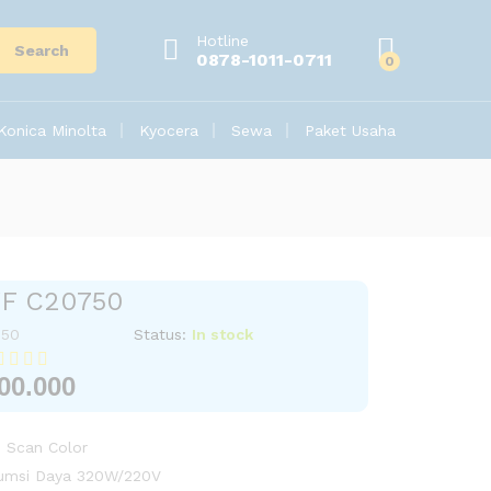
Hotline
Search
0878-1011-0711
0
Konica Minolta
Kyocera
Sewa
Paket Usaha
F C20750
50
Status:
In stock




00.000
+ Scan Color
sumsi Daya 320W/220V