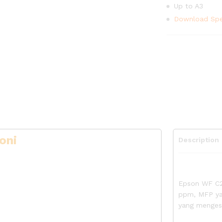
Up to A3
Download Spes
oni
Description
Epson WF C2
ppm, MFP ya
yang mengesa