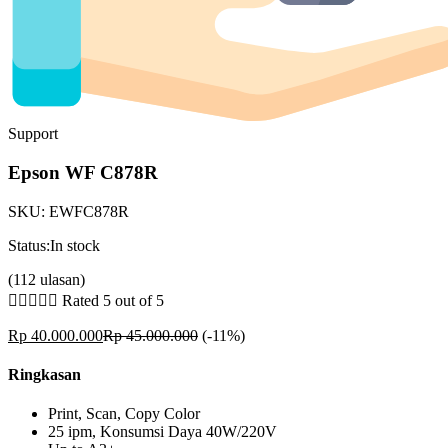
Support
Epson WF C878R
SKU:
EWFC878R
Status:
In stock
(112 ulasan)





Rated 5 out of 5
Rp
40.000.000
Rp
45.000.000
(-11%)
Ringkasan
Print, Scan, Copy Color
25 ipm, Konsumsi Daya 40W/220V