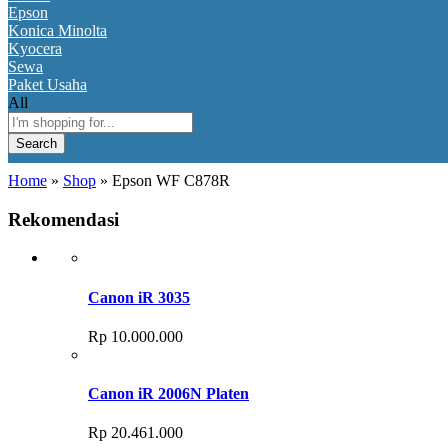
Epson
Konica Minolta
Kyocera
Sewa
Paket Usaha
All
Search
Home
»
Shop
»
Epson WF C878R
Rekomendasi
Canon iR 3035
Rp
10.000.000
Canon iR 2006N Platen
Rp
20.461.000