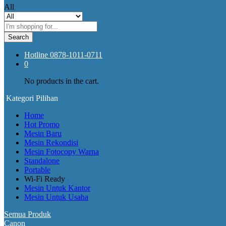
All
Search
Hotline
0878-1011-0711
0
No products in the cart.
Kategori Pilihan
Home
Hot Promo
Mesin Baru
Mesin Rekondisi
Mesin Fotocopy Warna
Standalone
Portable
Wi-Fi Ready
Mesin Untuk Kantor
Mesin Untuk Usaha
Semua Produk
Canon