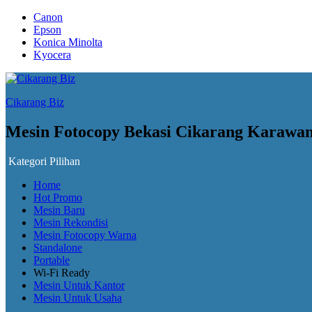
Canon
Epson
Konica Minolta
Kyocera
Cikarang Biz
Mesin Fotocopy Bekasi Cikarang Karawa
Kategori Pilihan
Home
Hot Promo
Mesin Baru
Mesin Rekondisi
Mesin Fotocopy Warna
Standalone
Portable
Wi-Fi Ready
Mesin Untuk Kantor
Mesin Untuk Usaha