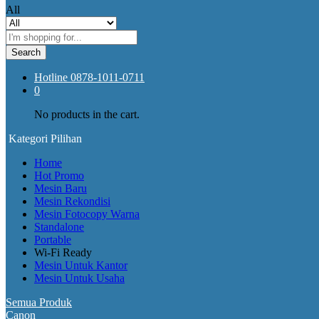
All
Search
Hotline
0878-1011-0711
0
No products in the cart.
Kategori Pilihan
Home
Hot Promo
Mesin Baru
Mesin Rekondisi
Mesin Fotocopy Warna
Standalone
Portable
Wi-Fi Ready
Mesin Untuk Kantor
Mesin Untuk Usaha
Semua Produk
Canon