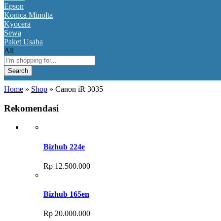
Epson
Konica Minolta
Kyocera
Sewa
Paket Usaha
All
Search
Home
»
Shop
»
Canon iR 3035
Rekomendasi
Bizhub 224e
Rp
12.500.000
Bizhub 165en
Rp
20.000.000