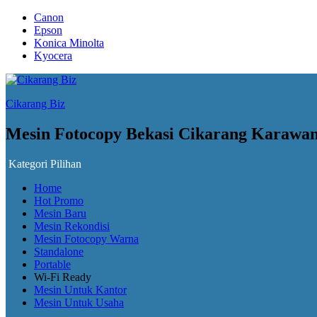
Canon
Epson
Konica Minolta
Kyocera
Cikarang Biz
Mesin Fotocopy Bekasi Cikarang Karawa
Kategori Pilihan
Home
Hot Promo
Mesin Baru
Mesin Rekondisi
Mesin Fotocopy Warna
Standalone
Portable
Wi-Fi Ready
Mesin Untuk Kantor
Mesin Untuk Usaha