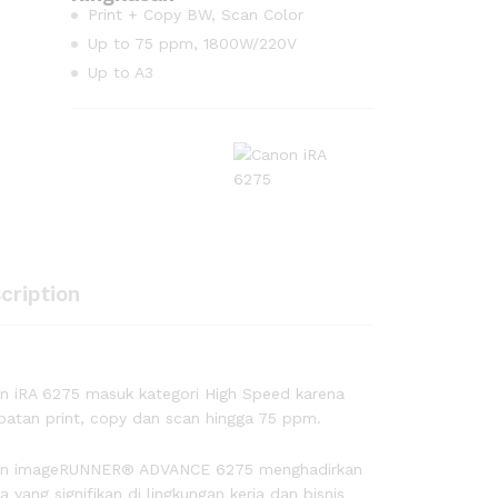
Print + Copy BW, Scan Color
Up to 75 ppm, 1800W/220V
Up to A3
cription
n iRA 6275 masuk kategori High Speed karena
patan print, copy dan scan hingga 75 ppm.
n imageRUNNER® ADVANCE 6275 menghadirkan
ja yang signifikan di lingkungan kerja dan bisnis