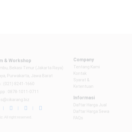
Company
m & Workshop
Tentang Kami
bu, Bekasi Timur (Jakarta Raya)
Kontak
aya, Purwakarta, Jawa Barat
Syarat &
 : (021) 8241-1660
Ketentuan
pp : 0878-1011-0711
Informasi
 cs@cikarang.biz
Daftar Harga Jual
Daftar Harga Sewa
. All right reserved.
FAQs