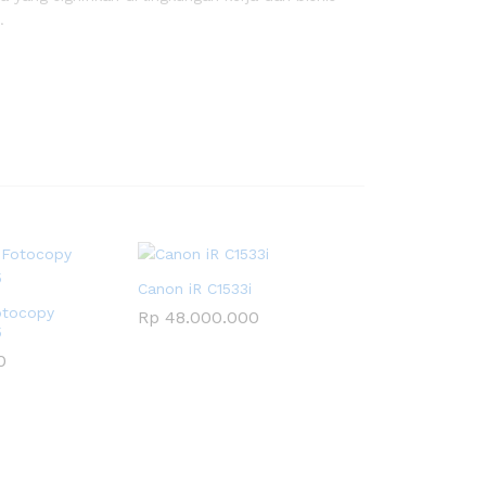
.
Canon iR C1533i
otocopy
Rp
48.000.000
5
0