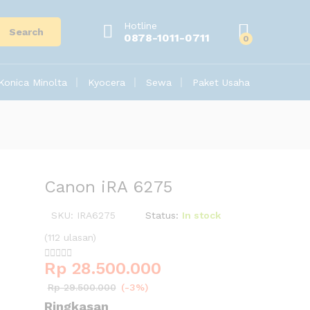
Hotline
Search
0878-1011-0711
0
Konica Minolta
Kyocera
Sewa
Paket Usaha
Canon iRA 6275
SKU:
IRA6275
Status:
In stock
(112 ulasan)





Rp
28.500.000
Rp
29.500.000
(-3%)
Ringkasan