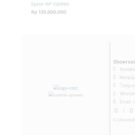
Epson WF C20590
Rp
135.500.000
Showroo
Rawalum
Munjulj
Telepon
WhatsA
Email :
© Cikarang.Biz