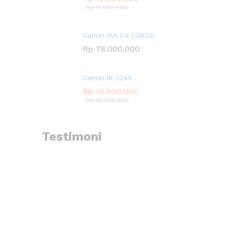
Rp
11.500.000
Canon iRA DX C3822i
Rp
78.000.000
Canon iR 3245
Rp
10.500.000
Rp
12.500.000
Testimoni