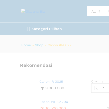
All
Kategori Pilihan
Home
»
Shop
»
Canon iRA 6275
Rekomendasi
Canon iR 3025
Quantity
Rp
9.000.000
Epson WF C5790
A
Rp
10.500.000