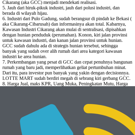
Cikarang (aka GCC) menjadi mendekati realisasi.
5. Jauh dari hiruk-pikuk industri, jauh dari polusi industri, dan
berada di wilayah hijau.
6. Industri dari Pulo Gadung, sudah berangsur di pindah ke Bekasi (
aka Cikarang-Cibarusah) dan informasinya akan total. Kabarnya,
Kawasan Industri Cikarang akan mulai di sentralisasi, dipisahkan
dengan hunian penduduk (perumahan). Konon, kiri jalan provinsi
untuk kawasan industri, dan kanan jalan provinsi untuk hunian.
GCC sudah dahulu ada di strategis hunian tersebut, sehingga
banyak yang sudah over alih rumah dari area kategori kawasan
industri ke area hunian.
7. Perkembangan yang pesat di GCC dan cepat penuhnya bangunan
rumah yang baru jadi, memperlihatkan geliat pertumbuhan minat.
Dari itu, para investor pun banyak yang yakin dengan decisionnya.
LOTTE MART sudah berdiri megah di sebrang kiri gerbang GCC.
8. Harga Jual, maks KPR, Uang Muka, Peningkatan Mutu, Harga
Tanah, dll di GCC, sekarang, sudah melambung tinggi dibanding
waktu awal dulu launcing GCC. Itu jelas dan mudah di fahami.
Pertimbangan ini menjadikan rumah awal bangun, yang dijual
dengan sistem over kredit menjadi banyak diminati. Terlebih bagi
yang ingin invest Renov, bagi karyawan yang bekerjasama dengan
bank dapat mudah untuk ambil pinjaman untuk takeover dan
langsung renov sesuai keinginan.
9. Iklim yang cukup panas di Cikarang menjadikan para
home_seeker mendambakan hunian yang sejuk, asri, rindang, dan