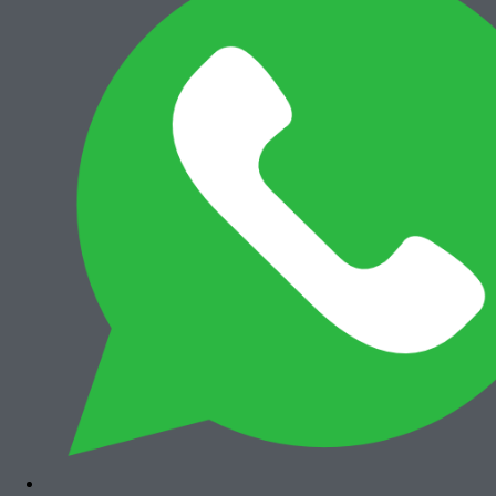
Admin
Related Posts
Rumah / Tanah / Bangunan
Jual Rumah 3KT di Graha Asri
March 26, 2017
by
Admin
Rumah / Tanah / Bangunan
Rumah Modern Minimalis