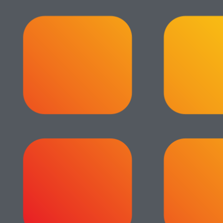
October 27, 2015
by
Admin
Rumah / Tanah / Bangunan
Tanah Dijual Di Cimahi Deltamas
December 3, 2014
by
Admin
Previous
Lowongan Assembly Moulding & Dies
Next
Dijual Jual Cepat (BU) Rumah Siap Huni di Perumahan Kota
Serang Baru Cikarang
Leave a Reply
Your email address will not be published.
Required fields are
marked
*