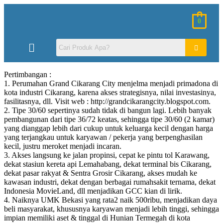
0
Pertimbangan :
1. Perumahan Grand Cikarang City menjelma menjadi primadona di
kota industri Cikarang, karena akses strategisnya, nilai investasinya,
fasilitasnya, dll. Visit web : http://grandcikarangcity.blogspot.com.
2. Tipe 30/60 sepertinya sudah tidak di bangun lagi. Lebih banyak
pembangunan dari tipe 36/72 keatas, sehingga tipe 30/60 (2 kamar)
yang dianggap lebih dari cukup untuk keluarga kecil dengan harga
yang terjangkau untuk karyawan / pekerja yang berpenghasilan
kecil, justru meroket menjadi incaran.
3. Akses langsung ke jalan propinsi, cepat ke pintu tol Karawang,
dekat stasiun kereta api Lemahabang, dekat terminal bis Cikarang,
dekat pasar rakyat & Sentra Grosir Cikarang, akses mudah ke
kawasan industri, dekat dengan berbagai rumahsakit ternama, dekat
Indonesia MovieLand, dll menjadikan GCC kian di lirik.
4. Naiknya UMK Bekasi yang rata2 naik 500ribu, menjadikan daya
beli masyarakat, khususnya karyawan menjadi lebih tinggi, sehingga
impian memiliki aset & tinggal di Hunian Termegah di kota