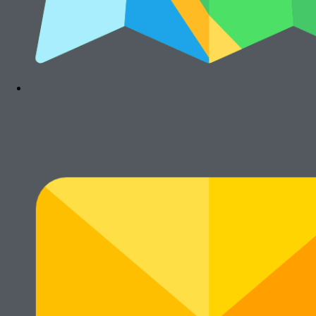
Tentang Kami
Harga Jual
Kontak
Harga Sewa
S & K
FAQs
Rawalumbu, Bekasi Timur (Jakarta Raya)
Munjuljaya, Purwakarta, Jawa Barat
Telepon : (021) 8241-1660
WhatsApp : 0878-1011-0711
© Cikarang.Biz. All right reserved.
Main Menu