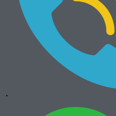
nyaman. Otherwise, tentu rumah bebas banjir.
Rumah yang ditawarkan, adalah mungkin yang Anda cari.
Sudah ada gazebo / saung bambu di depannya, tanaman hijau di
bawahnya, tinggi bebas banjir, sebrang rindang teduh pohon cerry.
Belakang sudah tutup + washtafle. All, sudah mengakomodir
harapan kita diatas.
Di teras bisa bersantai nyaman dengan keluarga. Harmonisasi dingin
(keramik) dan hangat (bambu) dipercaya dapat menetralisir aura2
negatif tubuh kita. Hawa segar pagi dari tanaman hijau & pohon
cerry dapat memberi semangat baru dipagi hari. Tanaman air di
tembok lesehan kanan (plan) dapat memadu membawa ke suasana
hijau perkampungan. (plan) Air mengalir turun berkilauan di dinding
kiri dengan batu alam + lampu sorot, serta kolam ikan hias
dibawahnya yang dihiasi tanaman bambu air dan tongkang
pancuran bambu yang menghasilkan gemericik air + guyuran
konstan, dapat memberikan nuansa hidup dan memberikan
kepuasan tersendiri bagi penghuninya, memanjakan mata dan
telinga serta tentu hati yang menjadi rileks.
Minat serius, call di 081323531719.
Kesempatan datang hanya 1 kali, saya pikir siapa cepat dia dapat.
Salam sukses.