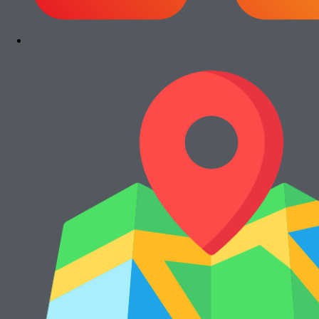
Cari Mesin Fotocopy?
#COSMICAJA
Melayani Jual dan Sewa Mesin Fotocopy